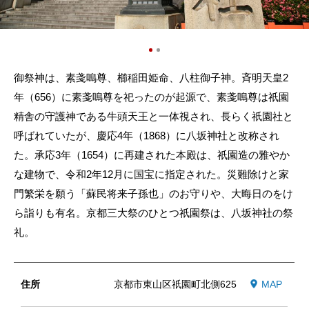
御祭神は、素戔嗚尊、櫛稲田姫命、八柱御子神。斉明天皇2
年（656）に素戔嗚尊を祀ったのが起源で、素戔嗚尊は祇園
精舎の守護神である牛頭天王と一体視され、長らく祇園社と
呼ばれていたが、慶応4年（1868）に八坂神社と改称され
た。承応3年（1654）に再建された本殿は、祇園造の雅やか
な建物で、令和2年12月に国宝に指定された。災難除けと家
門繁栄を願う「蘇民将来子孫也」のお守りや、大晦日のをけ
ら詣りも有名。京都三大祭のひとつ祇園祭は、八坂神社の祭
礼。
住所
京都市東山区祇園町北側625
MAP