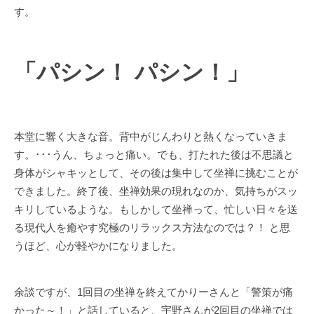
す。
「パシン！ パシン！」
本堂に響く大きな音。背中がじんわりと熱くなっていきま
す。･･･うん、ちょっと痛い。でも、打たれた後は不思議と
身体がシャキッとして、その後は集中して坐禅に挑むことが
できました。終了後、坐禅効果の現れなのか、気持ちがスッ
キリしているような。もしかして坐禅って、忙しい日々を送
る現代人を癒やす究極のリラックス方法なのでは？！ と思
うほど、心が軽やかになりました。
余談ですが、1回目の坐禅を終えてかりーさんと「警策が痛
かった～！」と話していると、宇野さんが2回目の坐禅では