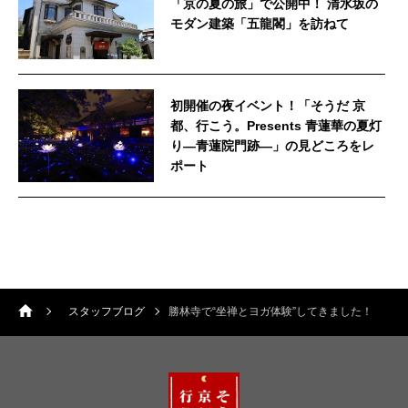
「京の夏の旅」で公開中！ 清水坂の
モダン建築「五龍閣」を訪ねて
初開催の夜イベント！「そうだ 京
都、行こう。Presents 青蓮華の夏灯
り—青蓮院門跡—」の見どころをレ
ポート
スタッフブログ
勝林寺で“坐禅とヨガ体験”してきました！