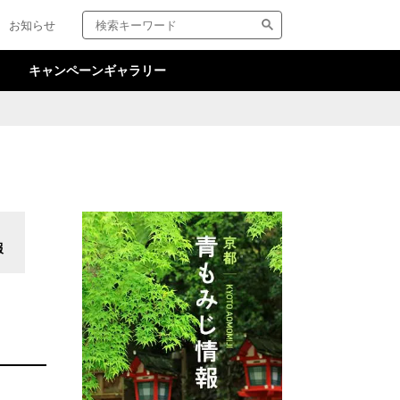
検
サ
お知らせ
索
イ
キ
ト
ー
内
キャンペーンギャラリー
ワ
検
ー
索
ド
報