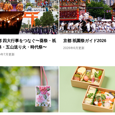
都 四大行事をつなぐ〜葵祭・祇
京都 祇園祭ガイド2026
祭・五山送り火・時代祭〜
2026年6月更新
26年7月更新