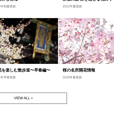
26年初夏更新
2022年夏更新
花を楽しむ散歩道〜早春編〜
桜の名所開花情報
22年早春更新
2026年春更新
VIEW ALL >