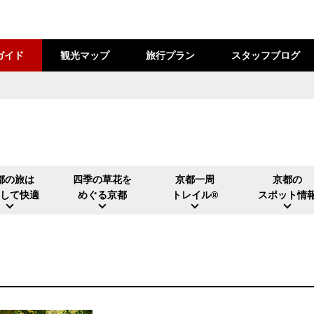
ガイド
観光マップ
旅行プラン
スタッフブログ
都の旅は
四季の草花を
京都一周
京都の
らして快適
めぐる京都
トレイル®️
スポット情