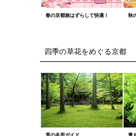
春の京都旅はずらして快適！
秋
四季の草花をめぐる京都
苔の名所ガイド
青