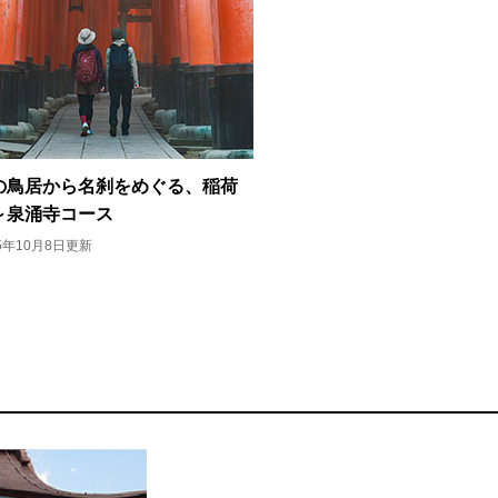
の鳥居から名刹をめぐる、稲荷
～泉涌寺コース
25年10月8日更新