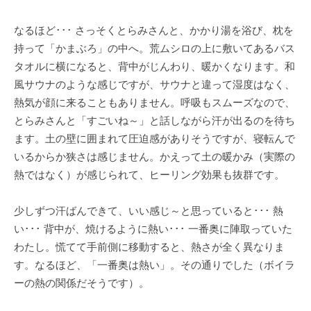
なるほど･･･ さっそくとらみさんと、かかり湯を浴び、枕を
持って「かまぶろ」の中へ。荒ムシロの上に敷いてあるバス
タオルに横になると、背中がじんわり、暖かくなります。和
風サウナのような感じですが、サウナと違って湿度はなく、
熱気が顔に来ることもありません。呼吸もスムーズなので、
とらみさんと「すごいね～」と話しながら汗が出るのを待ち
ます。土の壁に囲まれて圧迫感がありそうですが、寝転んで
いるからか狭さは感じません。かえって土の暖かみ（実際の
熱ではなく）が感じられて、ヒーリング効果も抜群です。
少しずつ汗ばんできて、いい感じ～と思っていると･･･ 熱
い･･･ 背中が、焼けるように熱い･･･ 一番奥に陣取っていた
わたし。慌てて手前側に移動すると、熱さが全く異なりま
す。なるほど、「一番奥は熱い」。その通りでした（ボイラ
ーの熱の関係だそうです）。