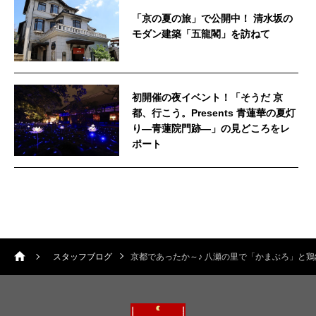
「京の夏の旅」で公開中！ 清水坂の
モダン建築「五龍閣」を訪ねて
初開催の夜イベント！「そうだ 京
都、行こう。Presents 青蓮華の夏灯
り—青蓮院門跡—」の見どころをレ
ポート
スタッフブログ
京都であったか～♪ 八瀬の里で「かまぶろ」と