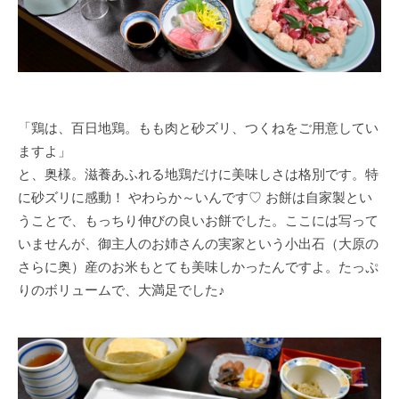
「鶏は、百日地鶏。もも肉と砂ズリ、つくねをご用意してい
ますよ」
と、奥様。滋養あふれる地鶏だけに美味しさは格別です。特
に砂ズリに感動！ やわらか～いんです♡ お餅は自家製とい
うことで、もっちり伸びの良いお餅でした。ここには写って
いませんが、御主人のお姉さんの実家という小出石（大原の
さらに奥）産のお米もとても美味しかったんですよ。たっぷ
りのボリュームで、大満足でした♪