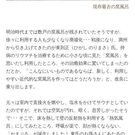
現存最古の窯風呂
明治時代までは数戸の窯風呂が残されていたそうですが、
徐々に利用する人も少なくなり廃墟化･･･ 戦後になり、満州
から引き上げてきたのが東則正（ひがし のりまさ）氏。持
病のリウマチを治療するために小さな頃に見た「窯風呂」を
思いだし利用したところ、その治癒効果に驚いてしまったの
だとか。「こんなにいいものであるならば、新しく、利用し
やすい近代的な窯風呂を作ってはどうだろうか」と、改良に
乗り出します。
元々は室内で直接火を燃やし、塩水をかけてサウナとしてい
たのですが、それでは空気が汚れ、暗く、息苦しかったそう
で･･･ そこで、床を熱して壁の反射熱を利用する「熱気風
呂」にしてみたところ、呼吸が楽で、顔が熱くならない、
「かまぶろ」が誕生しました！ 東氏のお孫さんにあたるの