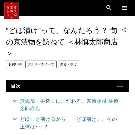
“どぼ漬け”って、なんだろう？ 旬
の京漬物を訪ねて ＜林慎太郎商店
＞
お買い物
グルメ・スイーツ
知る・学ぶ
目次
無添加・手造りにこだわる、京漬物司 林慎
太郎商店
どぼっと漬けるから、「どぼ漬け」。その
正体は･･･？