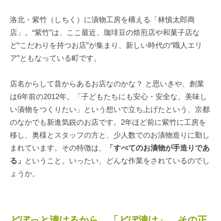
洛北・紫竹（しちく）に漬物工房を構える「林慎太郎商
店」。“紫竹”は、ここ最近、珈琲豆の焙煎店や和菓子店な
ど“こだわりを持つお店”が集まり、新しい時代の“職人エリ
ア”ともなっている町です。
店名からして昔からあるお店なのかな？ と思いきや、創業
は6年前の2012年。「子どもたちにも安心・安全な、美味し
い漬物をつくりたい」という想いで立ち上げたという、京都
のなかでも新進気鋭のお店です。2年ほど前に紫竹に工房を
移し、奥様とスタッフの方と、少人数でのお漬物造りに勤し
まれています。その特徴は、
「すべてのお漬物が手造りであ
る」
ということ。いったい、どんな作業をされているのでし
ょうか。
どぼっと漬けるから、「どぼ漬け」。その正