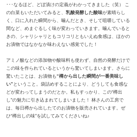
･･･なるほど、どぼ漬けの定義がわかってきました（笑） こ
の白菜もいただいてみると、
乳酸発酵した酸味
が素晴らし
く、口に入れた瞬間から、噛んだとき、そして咀嚼している
間など、めまぐるしく味が変わっていきます。噛んでいると
きの、シャリシャリともコリコリともいえぬ食感は、ほかの
お漬物ではなかなか味わえない感覚でした！
アミノ酸などの添加物や酸味料も使わず、自然の発酵だけで
この味を作られているというから驚いてしまいます。さらに
驚いたことは、お漬物も
“樽から出した瞬間が一番美味し
い”
ということ。袋詰めすることにより、どうしても食感な
どが変わってしまうのだとか。私もすっかり、この“樽出
し”の魅力に引き込まれてしまいました！ 林さんの工房で
は、毎日樽から出したてのお漬物を販売されています。ぜ
ひ“樽出しの味”を試してみてくださいね♪