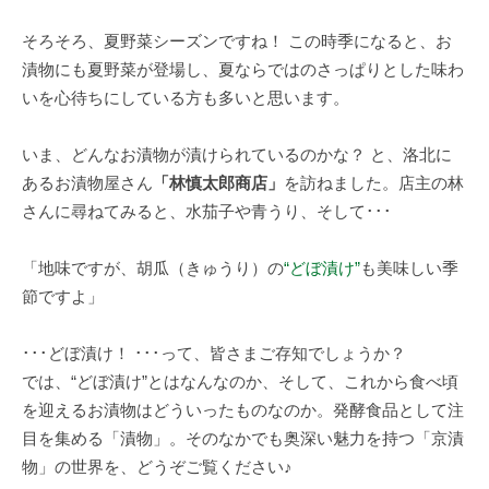
そろそろ、夏野菜シーズンですね！ この時季になると、お
漬物にも夏野菜が登場し、夏ならではのさっぱりとした味わ
いを心待ちにしている方も多いと思います。
いま、どんなお漬物が漬けられているのかな？ と、洛北に
あるお漬物屋さん
「林慎太郎商店」
を訪ねました。店主の林
さんに尋ねてみると、水茄子や青うり、そして･･･
「地味ですが、胡瓜（きゅうり）の
“どぼ漬け”
も美味しい季
節ですよ」
･･･どぼ漬け！ ･･･って、皆さまご存知でしょうか？
では、“どぼ漬け”とはなんなのか、そして、これから食べ頃
を迎えるお漬物はどういったものなのか。発酵食品として注
目を集める「漬物」。そのなかでも奥深い魅力を持つ「京漬
物」の世界を、どうぞご覧ください♪