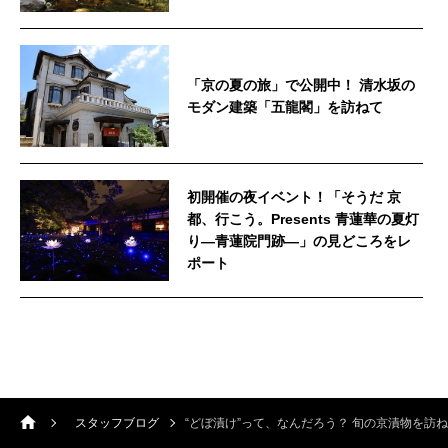
「京の夏の旅」で公開中！ 清水坂の
モダン建築「五龍閣」を訪ねて
初開催の夜イベント！「そうだ 京
都、行こう。Presents 青蓮華の夏灯
り—青蓮院門跡—」の見どころをレ
ポート
スタッフブログ
“どぼ漬け”って、なんだろう？ 旬の京漬物を訪