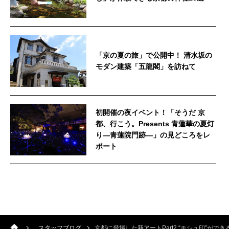
「京の夏の旅」で公開中！ 清水坂の
モダン建築「五龍閣」を訪ねて
初開催の夜イベント！「そうだ 京
都、行こう。Presents 青蓮華の夏灯
り—青蓮院門跡—」の見どころをレ
ポート
スタッフブログ
京都に登場した新アートPart2 “モシュ印”ができ