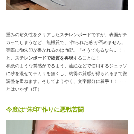
重みの耐久性をクリアしたスチレンボードですが、表面がテ
カってしまうなど、無機質で、“作られた感”が否めません。
実際に御朱印が書かれるのは “紙”。「そうであるなら…！」
と、
スチレンボードで紙質を再現
することに！
和紙のような質感がでるよう、油絵などで使用するジェッソ
に砂を混ぜてテカリを無くし、納得の質感が得られるまで微
調整を重ねます。そしてようやく、文字部分に着手！！ ･･･
とはいかず（汗）
今度は“朱印”作りに悪戦苦闘