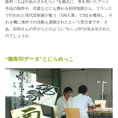
阪村（ちはやあかさかむら）”を拠点に、苔を用いたアート
作品の制作や、作庭などにも携わる杉田悦朗さん。フランス
で行われた現代芸術家が集う『100人展』で3位を獲得し、そ
れを機に海外での活動も展開されたという実力者です。さ
あ、杉田さんの手からどのように“モシュ印”が生み出された
のでしょうか。
“御朱印データ”とにらめっこ