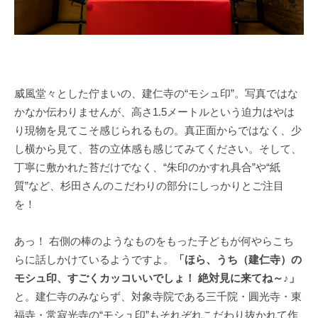
威風堂々とした佇まいの、建仁寺の“モシュ印”。写真ではな
かなか伝わりませんが、高さ1.5メートルという迫力はやは
り現物を見てこそ感じられるもの。真正面からではなく、少
し横から見て、苔の立体感も感じてみてください。そして、
丁寧に敷かれた苔だけでなく、“朱印のかすれ具合”や“紙
質”など、杉田さんのこだわりの部分にしっかりとご注目
を！
あっ！ 右側の棒のようなものをもった子どもが何やらこち
らに話しかけているようですよ。
「ほら、うち（建仁寺）の
モシュ印、すごくカッコいいでしょ！ 絶対見に来てね～♪」
と。建仁寺のみならず、対象寺院である三千院・圓光寺・東
福寺・常寂光寺の“モシュ印”もそれぞれこだわり抜かれて作