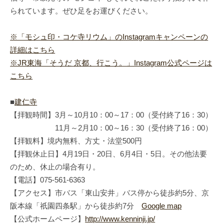
られています。ぜひ足をお運びください。
※「モシュ印・コケ寺リウム」のInstagramキャンペーンの
詳細はこちら
※JR東海「そうだ 京都、行こう。」Instagram公式ページは
こちら
■
建仁寺
【拝観時間】3月～10月10：00～17：00（受付終了16：30）
11月～2月10：00～16：30（受付終了16：00）
【拝観料】境内無料、方丈・法堂500円
【拝観休止日】4月19日・20日、6月4日・5日。その他法要
のため、休止の場合有り。
【電話】075-561-6363
【アクセス】市バス「東山安井」バス停から徒歩約5分、京
阪本線「祇園四条駅」から徒歩約7分
Google map
【公式ホームページ】
http://www.kenninji.jp/