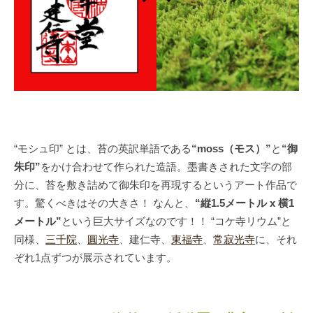
“モシュ印” とは、苔の英訳単語である
“moss（モス）”
と
“御
朱印”
をかけ合わせて作られた造語。墨書きされた文字の部
分に、苔を敷き詰めて御朱印を再現するというアート作品で
す。驚くべきはその大きさ！ なんと、
“縦1.5メートル x 横1
メートル”
という巨大サイズなのです！！ “コケ寺リウム”と
同様、
三千院
、
圓光寺
、建仁寺、
東福寺
、
常寂光寺
に、それ
ぞれ1点ずつが展示されています。