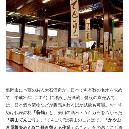
亀岡市に本蔵のある大石酒造が、日本でも有数の名水を求め
て、平成26年（2014）に移設した酒蔵。併設の直売店で
は、日本酒や漬物などが販売されるほか試飲も可能。おすす
めは代表銘柄
「翁鶴」
と、美山の酒米・五百万石をつかった
「美山てんごり」
。“てんごり”は美山のことばで、
「かやぶ
き屋根をみんなで葺き替える作業」
のこと。冬の寒さにも負