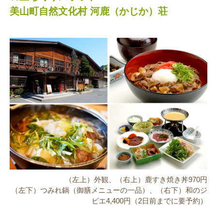
美山町自然文化村 河鹿（かじか）荘
（左上）外観、（右上）鹿すき焼き丼970円
（左下）つみれ鍋（御膳メニューの一品）、（右下）和のジ
ビエ4,400円（2日前までに要予約）