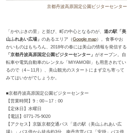
京都丹波高原国定公園ビジターセンター
「かやぶきの里」と並び、町の中心となるのが、
道の駅「美
山ふれあい広場」
のあるエリア（
Google map
）。食事やお
かいものはもちろん、2018年の春には美山の情報を発信する
「京都丹波高原国定公園ビジターセンター」
がオープン。自
転車や電気自動車のレンタル「MIYAMOBI」も用意されてい
るので（4～11月）、美山観光のスタートにまず立ち寄って
みてはいかがでしょうか。
■京都丹波高原国定公園ビジターセンター
【営業時間】9：00～17：00
【定休日】水曜日
【電話】0771-75-9020
【アクセス】京阪京都交通バス「道の駅（美山ふれあい広
場）」バス停から徒歩約3分、南丹市営バス「安掛」バス停