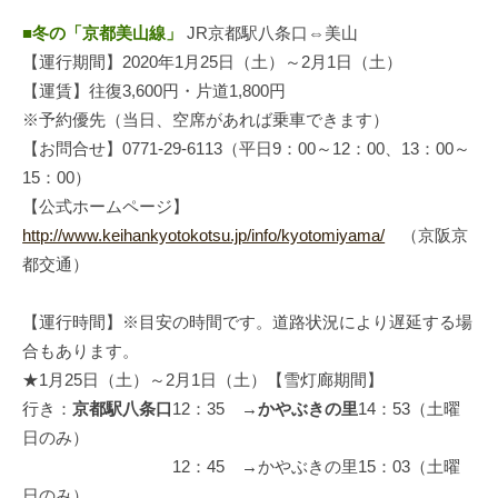
■冬の「京都美山線」
JR京都駅八条口⇔美山
【運行期間】2020年1月25日（土）～2月1日（土）
【運賃】往復3,600円・片道1,800円
※予約優先（当日、空席があれば乗車できます）
【お問合せ】0771-29-6113（平日9：00～12：00、13：00～
15：00）
【公式ホームページ】
http://www.keihankyotokotsu.jp/info/kyotomiyama/
（京阪京
都交通）
【運行時間】※目安の時間です。道路状況により遅延する場
合もあります。
★1月25日（土）～2月1日（土）【雪灯廊期間】
行き：
京都駅八条口
12：35 →
かやぶきの里
14：53（土曜
日のみ）
12：45 →かやぶきの里15：03（土曜
日のみ）