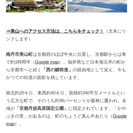
⇒美山へのアクセス方法は、こちらをチェック！
（文末にリ
ンクします）
南丹市美山町
は京都府のほぼ中央に位置し、京都駅からは車
で約1時間半（
Google map
）。福井県など日本海沿岸の町か
ら京都市へと続く
「西の鯖街道」
の経由地として栄え、今も
かつての街道の面影を残しています。
南北約20キロ、東西約40キロ、面積約340平方メートルとい
う広大な町で、そのうち約90パーセントが森林に覆われ、全
域が
「京都丹波高原国定公園」
に指定されています。「かや
ぶきの里」があるのは、町のちょうど真ん中あたり（
Google
map
）。