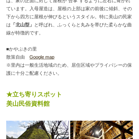
は、家の正面に対して屋根が“合掌”するように左右に葺かれ
ています。入母屋造は、屋根の上部は家の前後に傾斜、その
下から四方に屋根が伸びるというスタイル。特に美山の民家
は
「北山型」
と呼ばれ、ふっくらと丸みを帯びた柔らかな曲
線が特徴的です。
■かやぶきの里
散策自由
Google map
※里内は一般生活地域のため、居住区域やプライバシーの保
護に十分ご配慮ください。
★立ち寄りスポット
美山民俗資料館