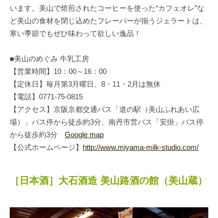
います。美山で焙煎されたコーヒーを使った“カフェオレ”な
ど美山の食材を閉じ込めたフレーバーが揃うジェラートは、
寒い季節でもぜひ味わって欲しい逸品！
■美山のめぐみ 牛乳工房
【営業時間】10：00～16：00
【定休日】毎月第3月曜日、8・11・2月は無休
【電話】0771-75-0815
【アクセス】京阪京都交通バス「道の駅（美山ふれあい広
場）」バス停から徒歩約3分、南丹市営バス「安掛」バス停
から徒歩約3分
Google map
【公式ホームページ】
http://www.miyama-milk-studio.com/
［日本酒］大石酒造 美山路酒の館（美山蔵）