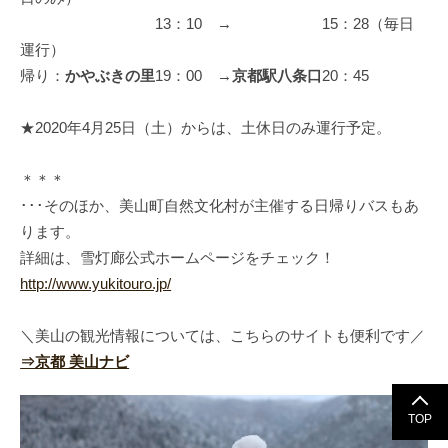
13：10 → 15：28（毎日
運行）
帰り：
かやぶきの里
19：00 →
京都駅八条口
20：45
★2020年4月25日（土）からは、土休日のみ運行予定。
＊＊＊
･･･そのほか、美山町自然文化村が主催する日帰りバスもあ
ります。
詳細は、雪灯廊公式ホームページをチェック！
http://www.yukitouro.jp/
＼美山の観光情報については、こちらのサイトも便利です／
⇒京都 美山ナビ
TOP