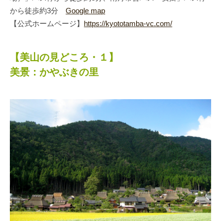
から徒歩約3分
Google map
【公式ホームページ】
https://kyototamba-vc.com/
【美山の見どころ・１】
美景：かやぶきの里