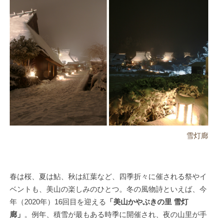
雪灯廊
春は桜、夏は鮎、秋は紅葉など、四季折々に催される祭やイ
ベントも、美山の楽しみのひとつ。冬の風物詩といえば、今
年（2020年）16回目を迎える
「美山かやぶきの里 雪灯
廊」
。例年、積雪が最もある時季に開催され、夜の山里が手