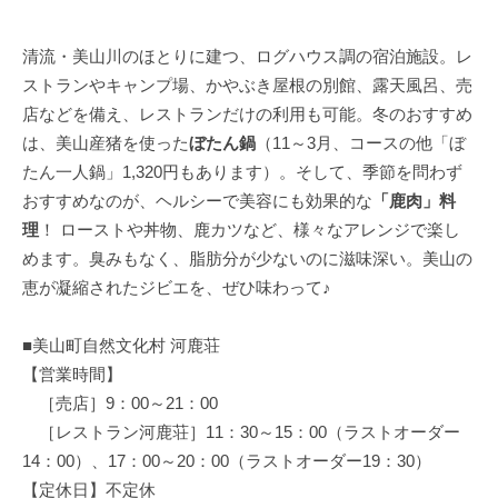
清流・美山川のほとりに建つ、ログハウス調の宿泊施設。レ
ストランやキャンプ場、かやぶき屋根の別館、露天風呂、売
店などを備え、レストランだけの利用も可能。冬のおすすめ
は、美山産猪を使った
ぼたん鍋
（11～3月、コースの他「ぼ
たん一人鍋」1,320円もあります）。そして、季節を問わず
おすすめなのが、ヘルシーで美容にも効果的な
「鹿肉」料
理
！ ローストや丼物、鹿カツなど、様々なアレンジで楽し
めます。臭みもなく、脂肪分が少ないのに滋味深い。美山の
恵が凝縮されたジビエを、ぜひ味わって♪
■美山町自然文化村 河鹿荘
【営業時間】
［売店］9：00～21：00
［レストラン河鹿荘］11：30～15：00（ラストオーダー
14：00）、17：00～20：00（ラストオーダー19：30）
【定休日】不定休