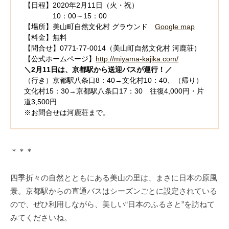
【日程】2020年2月11日（火・祝）
10：00～15：00
【場所】美山町自然文化村 グラウンド
Google map
【料金】無料
【問合せ】0771-77-0014（美山町自然文化村 河鹿荘）
【公式ホームページ】
http://miyama-kajika.com/
＼2月11日は、京都駅から送迎バスが運行！／
（行き）京都駅八条口8：40→文化村10：40、（帰り）
文化村15：30→京都駅八条口17：30 往復4,000円・片
道3,500円
※お問合せは河鹿荘まで。
＊＊＊
四季折々の自然とともにある美山の里は、まさに日本の原風
景。京都駅からの直通バスはシーズンごとに設定されている
ので、ぜひ利用しながら、美しい“日本のふるさと”を訪ねて
みてくださいね。