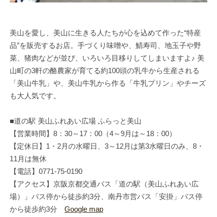
美山を愛し、美山に生きる人たちが心を込めて作った“特産
品”を販売するお店。手づくり味噌や、鯖寿司、地玉子や野
菜、猪肉などが並び、いろいろ目移りしてしまいますよ♪ 美
山町の3軒の酪農家が育てる約100頭の乳牛から生産される
「美山牛乳」や、美山牛乳から作る「牛乳プリン」やチーズ
も大人気です。
■道の駅 美山ふれあい広場 ふらっと美山
【営業時間】8：30～17：00（4～9月は～18：00）
【定休日】1・2月の水曜日、3～12月は第3水曜日のみ、8・
11月は無休
【電話】0771-75-0190
【アクセス】京阪京都交通バス「道の駅（美山ふれあい広
場）」バス停から徒歩約3分、南丹市営バス「安掛」バス停
から徒歩約3分
Google map