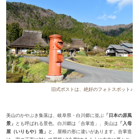
旧式ポストは、絶好のフォトスポット♪
美山のかやぶき集落は、岐阜県・白川郷に並ぶ
「日本の原風
景」
とも呼ばれる景色。白川郷は「合掌造」、美山は
「入母
屋（いりもや）造」
と、屋根の形に違いがあります。合掌造