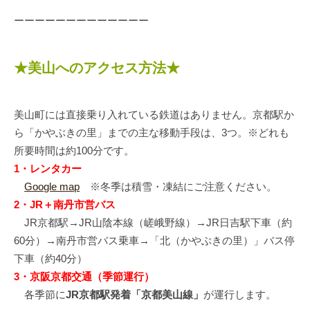
ーーーーーーーーーーーーー
★美山へのアクセス方法★
美山町には直接乗り入れている鉄道はありません。京都駅か
ら「かやぶきの里」までの主な移動手段は、3つ。※どれも
所要時間は約100分です。
1・レンタカー
Google map
※冬季は積雪・凍結にご注意ください。
2・JR＋南丹市営バス
JR京都駅→JR山陰本線（嵯峨野線）→JR日吉駅下車（約
60分）→南丹市営バス乗車→「北（かやぶきの里）」バス停
下車（約40分）
3・京阪京都交通（季節運行）
各季節に
JR京都駅発着「京都美山線」
が運行します。