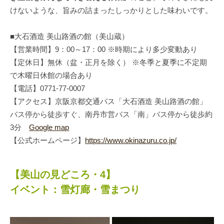
けないような、旨みの詰まったしっかりとした味わいです。
■大石酒造 美山路酒の館（美山蔵）
【営業時間】9：00～17：00 ※時期により多少変動あり
【定休日】無休（盆・正月を除く） ※冬季と夏季に不定期
で木曜日休館の場合あり
【電話】0771-77-0007
【アクセス】京阪京都交通バス「大石酒造 美山路酒の館」
バス停から徒歩すぐ、南丹市営バス「南」バス停から徒歩約
3分
Google map
【公式ホームページ】
https://www.okinazuru.co.jp/
【美山の見どころ・4】
イベント：雪灯廊・雪まつり