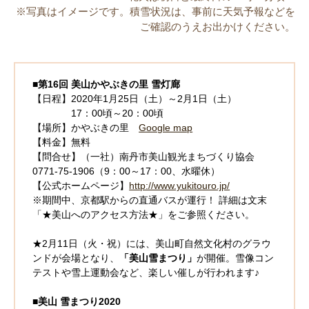
※写真はイメージです。積雪状況は、事前に天気予報などを
ご確認のうえお出かけください。
■第16回 美山かやぶきの里 雪灯廊
【日程】2020年1月25日（土）～2月1日（土）
17：00頃～20：00頃
【場所】かやぶきの里
Google map
【料金】無料
【問合せ】（一社）南丹市美山観光まちづくり協会
0771-75-1906（9：00～17：00、水曜休）
【公式ホームページ】
http://www.yukitouro.jp/
※期間中、京都駅からの直通バスが運行！ 詳細は文末
「★美山へのアクセス方法★」をご参照ください。
★2月11日（火・祝）には、美山町自然文化村のグラウ
ンドが会場となり、
「美山雪まつり」
が開催。雪像コン
テストや雪上運動会など、楽しい催しが行われます♪
■美山 雪まつり2020