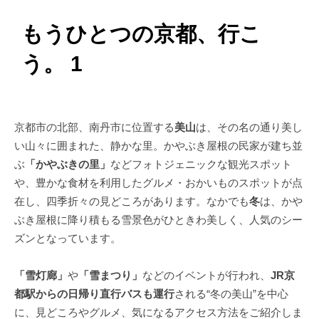
もうひとつの京都、行こ
う。 1
京都市の北部、南丹市に位置する
美山
は、その名の通り美し
い山々に囲まれた、静かな里。かやぶき屋根の民家が建ち並
ぶ
「かやぶきの里」
などフォトジェニックな観光スポット
や、豊かな食材を利用したグルメ・おかいものスポットが点
在し、四季折々の見どころがあります。なかでも
冬
は、かや
ぶき屋根に降り積もる雪景色がひときわ美しく、人気のシー
ズンとなっています。
「雪灯廊」
や
「雪まつり」
などのイベントが行われ、
JR京
都駅からの日帰り直行バスも運行
される“冬の美山”を中心
に、見どころやグルメ、気になるアクセス方法をご紹介しま