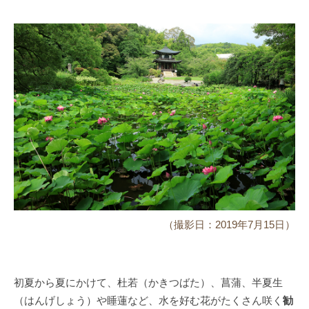
（撮影日：2019年7月15日）
初夏から夏にかけて、杜若（かきつばた）、菖蒲、半夏生
（はんげしょう）や睡蓮など、水を好む花がたくさん咲く
勧