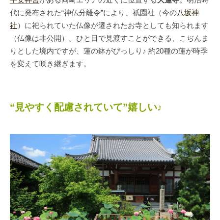
代に発布された“神仏分離令”により、祇園社（今の
八坂神
社
）に祀られていた仏像が遷されたお寺としても知られます
（仏像は非公開）。ひと目で見渡すことができる、こぢんま
りとした境内ですが、蓮の鉢がびっしり♪ 約20種の蓮が時季
を変えて咲き継ぎます。
“見やすく配慮されていて”嬉しい♪