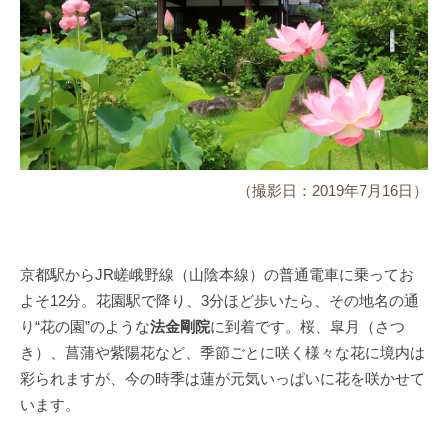
（撮影日：2019年7月16日）
京都駅からJR嵯峨野線（山陰本線）の普通電車に乗ってお
よそ12分。花園駅で降り、3分ほど歩いたら、その地名の通
り“花の園”のような
法金剛院
に到着です。桜、皐月（さつ
き）、菖蒲や紫陽花など、季節ごとに咲く様々な花に境内は
彩られますが、今の時季は蓮が元気いっぱいに花を咲かせて
います。