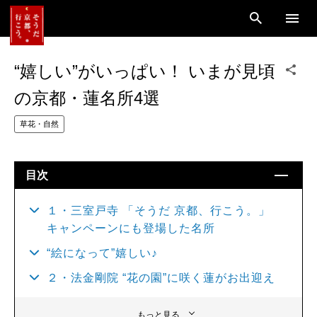
“嬉しい”がいっぱい！ いまが見頃
の京都・蓮名所4選
草花・自然
目次
１・三室戸寺 「そうだ 京都、行こう。」
キャンペーンにも登場した名所
“絵になって”嬉しい♪
２・法金剛院 “花の園”に咲く蓮がお出迎え
もっと見る