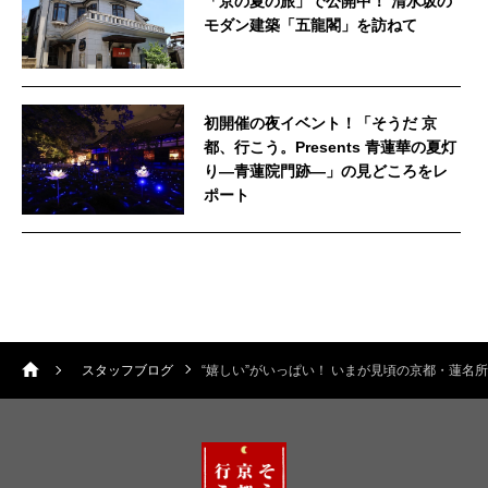
「京の夏の旅」で公開中！ 清水坂の
モダン建築「五龍閣」を訪ねて
初開催の夜イベント！「そうだ 京
都、行こう。Presents 青蓮華の夏灯
り—青蓮院門跡—」の見どころをレ
ポート
スタッフブログ
“嬉しい”がいっぱい！ いまが見頃の京都・蓮名所