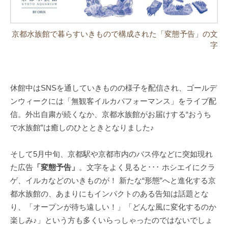
京都水族館で暮らすいきもので構成された「変態予告」の文
字
休館中はSNSを通していきものの様子を配信され、ゴールデ
ンウィークには「無観客イルカパフォーマンス」をライブ配
信。外出自粛が続くなか、京都水族館がお届けする“おうち
で水族館”は癒しのひとときとなりました♪
そして5月中旬、京都駅や京都市内のバス停などに突如現れ
た広告
「変態予告」
。文字をよく見ると･･･ ホシエイにクラ
ゲ、イルカなどのいきものが！ 新たな“形態”へと進化する京
都水族館の、あまりにもインパクトのある告知は話題とな
り、「オープンが待ち遠しい！」「どんな風に変化するのか
楽しみ♪」という方も多くいらっしゃったのではないでしょ