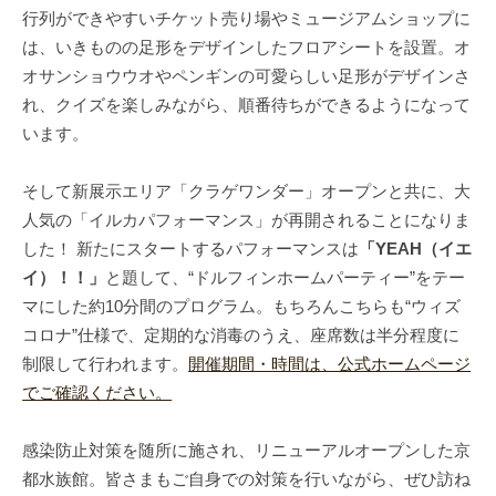
行列ができやすいチケット売り場やミュージアムショップに
は、いきものの足形をデザインしたフロアシートを設置。オ
オサンショウウオやペンギンの可愛らしい足形がデザインさ
れ、クイズを楽しみながら、順番待ちができるようになって
います。
そして新展示エリア「クラゲワンダー」オープンと共に、大
人気の「イルカパフォーマンス」が再開されることになりま
した！ 新たにスタートするパフォーマンスは
「YEAH（イエ
イ）！！」
と題して、“ドルフィンホームパーティー”をテー
マにした約10分間のプログラム。もちろんこちらも“ウィズ
コロナ”仕様で、定期的な消毒のうえ、座席数は半分程度に
制限して行われます。
開催期間・時間は、公式ホームページ
でご確認ください。
感染防止対策を随所に施され、リニューアルオープンした京
都水族館。皆さまもご自身での対策を行いながら、ぜひ訪ね