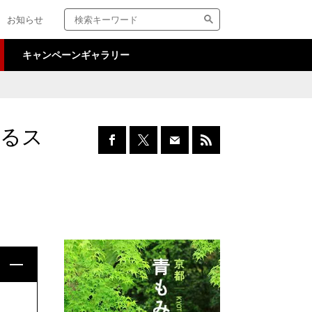
検
サ
お知らせ
索
イ
キ
ト
ー
内
キャンペーンギャラリー
ワ
検
ー
索
ド
きるス