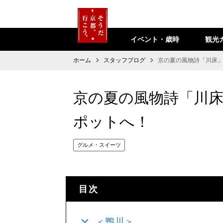
イベント・歳時
観光
ホーム
スタッフブログ
京の夏の風物詩「川床」
京の夏の風物詩「川床
ポットへ！
グルメ・スイーツ
目次
＜鴨川＞