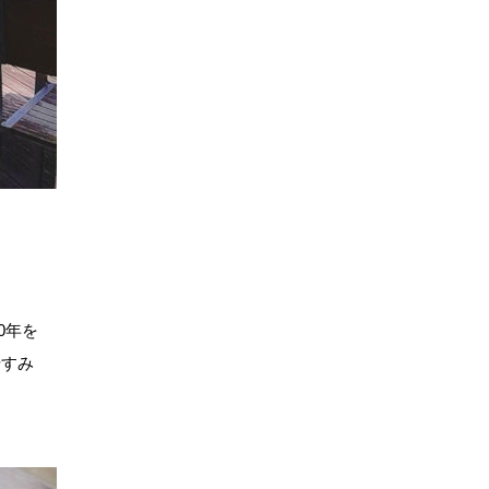
路地の奥に
0年を
やすみ