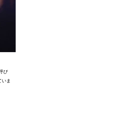
呼び
ていま