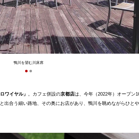
鴨川を望む川床席
ロワイヤル」
。カフェ併設の
京都店
は、今年（2022年）オープン1
と出合う細い路地、その奥にお店があり、鴨川を眺めながらひと