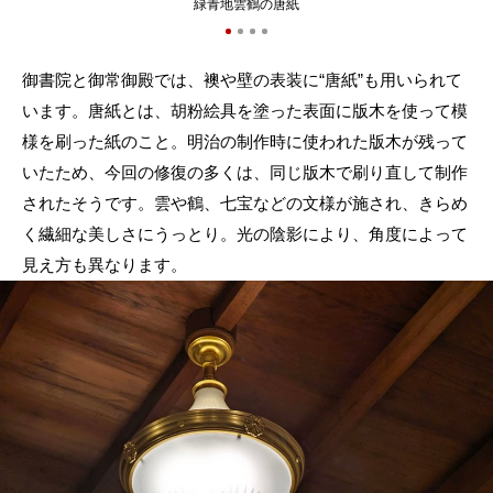
緑青地雲鶴の唐紙
御書院と御常御殿では、襖や壁の表装に“唐紙”も用いられて
います。唐紙とは、胡粉絵具を塗った表面に版木を使って模
様を刷った紙のこと。明治の制作時に使われた版木が残って
いたため、今回の修復の多くは、同じ版木で刷り直して制作
されたそうです。雲や鶴、七宝などの文様が施され、きらめ
く繊細な美しさにうっとり。光の陰影により、角度によって
見え方も異なります。