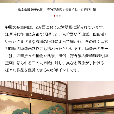
御常御殿 雉子の間 「春秋花鳥図」長野祐親（京狩野）筆
御殿の各室内は、237面におよぶ障壁画に彩られています。
江戸時代後期に京都で活躍した、京狩野や円山派、四条派と
いったさまざまな流派の絵師によって描かれ、その多くは京
都御所の障壁画制作にも携わったといいます。障壁画のテー
マは、四季折々の植物や風景、風俗。狩野派の豪華絢爛な障
壁画に彩られる二の丸御殿に対し、異なる流派が手掛ける
様々な作品を鑑賞できるのがポイントです。