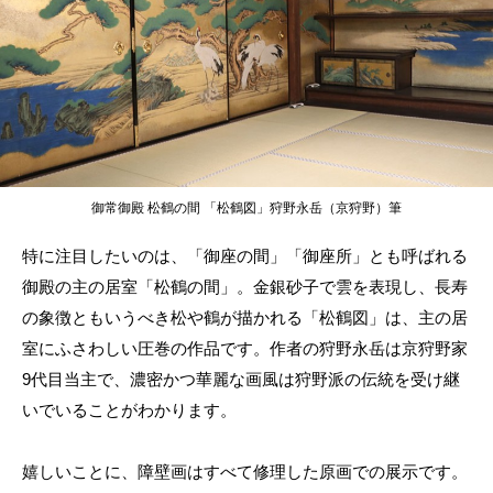
御常御殿 松鶴の間 「松鶴図」狩野永岳（京狩野）筆
特に注目したいのは、「御座の間」「御座所」とも呼ばれる
御殿の主の居室「松鶴の間」。金銀砂子で雲を表現し、長寿
の象徴ともいうべき松や鶴が描かれる「松鶴図」は、主の居
室にふさわしい圧巻の作品です。作者の狩野永岳は京狩野家
9代目当主で、濃密かつ華麗な画風は狩野派の伝統を受け継
いでいることがわかります。
嬉しいことに、障壁画はすべて修理した原画での展示です。