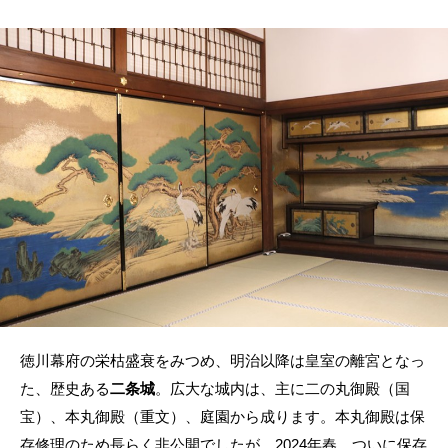
徳川幕府の栄枯盛衰をみつめ、明治以降は皇室の離宮となっ
た、歴史ある
二条城
。広大な城内は、主に二の丸御殿（国
宝）、本丸御殿（重文）、庭園から成ります。本丸御殿は保
存修理のため長らく非公開でしたが、2024年春、ついに保存