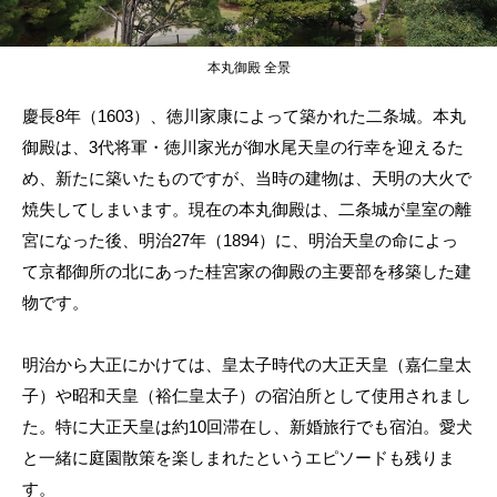
本丸御殿 全景
慶長8年（1603）、徳川家康によって築かれた二条城。本丸
御殿は、3代将軍・徳川家光が御水尾天皇の行幸を迎えるた
め、新たに築いたものですが、当時の建物は、天明の大火で
焼失してしまいます。現在の本丸御殿は、二条城が皇室の離
宮になった後、明治27年（1894）に、明治天皇の命によっ
て京都御所の北にあった桂宮家の御殿の主要部を移築した建
物です。
明治から大正にかけては、皇太子時代の大正天皇（嘉仁皇太
子）や昭和天皇（裕仁皇太子）の宿泊所として使用されまし
た。特に大正天皇は約10回滞在し、新婚旅行でも宿泊。愛犬
と一緒に庭園散策を楽しまれたというエピソードも残りま
す。