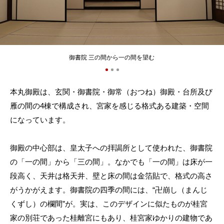
御書院 三の間から一の間を望む
本丸御殿は、玄関・御書院・御常（おつね）御殿・台所及び
雁の間の4棟で構成され、宮家を感じる格式ある建築・空間
になっています。
御殿の中心部は、皇太子への拝謁所として使われた、御書院
の「一の間」から「三の間」。なかでも「一の間」は床が一
段高く、天井は格天井、壁と床の間は金箔貼で、格式の高さ
がうかがえます。御書院の四季の間には、“卍崩し（まんじ
くずし）の欄間”が。実は、このデザインに似たものが桂宮
家の別荘であった桂離宮にもあり、桂宮家ゆかりの建物であ