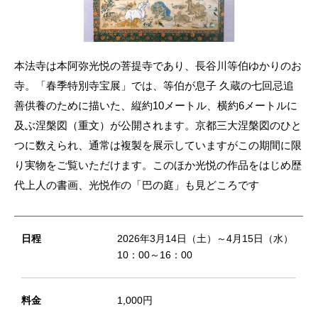
本法寺は本阿弥光悦の菩提寺であり、長谷川等伯ゆかりのお
寺。「春季特別寺宝展」では、等伯が息子 久蔵の七回忌追
善供養のために描いた、縦約10メートル、横約6メートルに
及ぶ涅槃図（重文）が公開されます。京都三大涅槃図のひと
つに数えられ、通常は複製を展示していますがこの期間に限
り実物をご覧いただけます。このほか光悦の作品をはじめ歴
代上人の書画、光悦作の「巴の庭」も見どころです
日程
2026年3月14日（土）～4月15日（水）
10：00～16：00
料金
1,000円