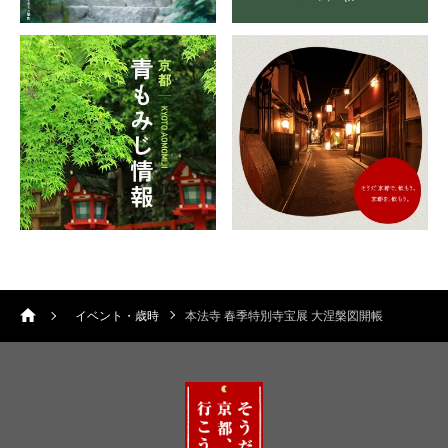
イベント・歳時
本法寺 春季特別寺宝展 大涅槃図開帳