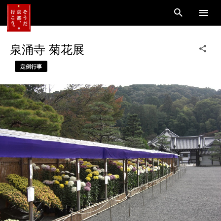
泉涌寺 菊花展
定例行事