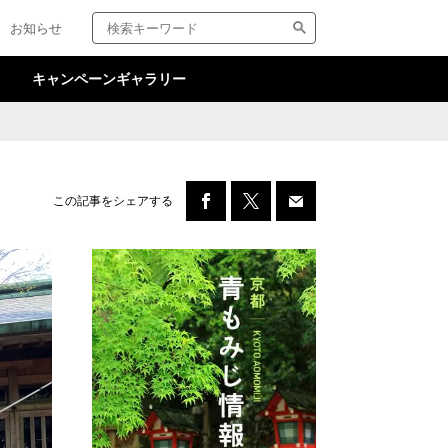
検
サ
お知らせ
索
イ
キ
ト
ー
内
キャンペーンギャラリー
ワ
検
ー
索
ド
この記事をシェアする