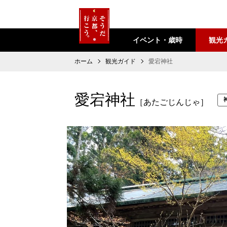
イベント・歳時
観光
ホーム
観光ガイド
愛宕神社
愛宕神社
［あたごじんじゃ］