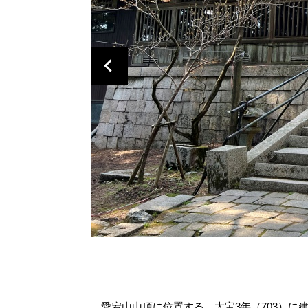
愛宕山山頂に位置する、大宝3年（703）に