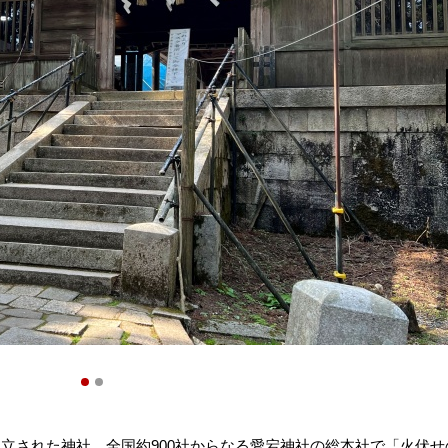
建立された神社。全国約900社からなる愛宕神社の総本社で「火伏せ