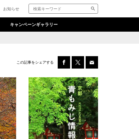
検
サ
お知らせ
索
イ
キ
ト
ー
内
キャンペーンギャラリー
ワ
検
ー
索
ド
この記事をシェアする