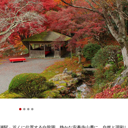
瀬駅」近くに位置する白龍園。静かな安養寺山麓に、自然と調和