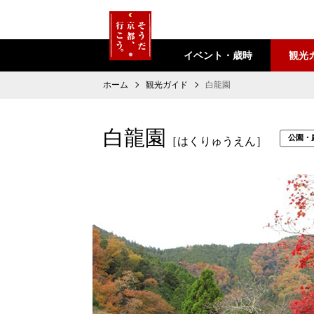
イベント・歳時
観光
ホーム
観光ガイド
白龍園
白龍園
公園・
［はくりゅうえん］