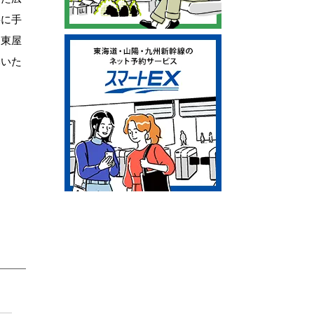
寧に手
。東屋
みいた