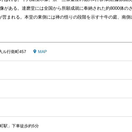
像がある。達磨堂には全国から所願成就に奉納された約8000体の
忌が営まれる。本堂の東側には禅の悟りの段階を示す十牛の庭、南側
ル行衛町457
MAP
町駅」下車徒歩約5分