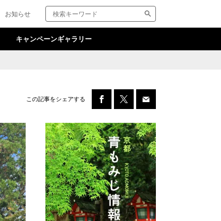
検
サ
お知らせ
索
イ
キ
ト
ー
内
キャンペーンギャラリー
ワ
検
ー
索
ド
この記事をシェアする