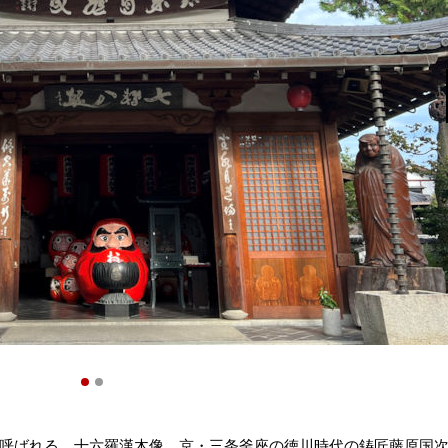
呼ばれる。十六羅漢木像、京・三条釜座の徳川時代の鋳匠藤原国