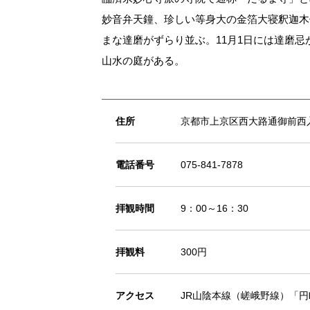
妙音弁天鐘、珍しい等身大の金箔大寝釈迦木
まな達磨がずらり並ぶ。11月1日には達磨
山水の庭がある。
住所
京都市上京区西大路通御前西入
電話番号
075-841-7878
拝観時間
9：00～16：30
拝観料
300円
アクセス
JR山陰本線（嵯峨野線）「円