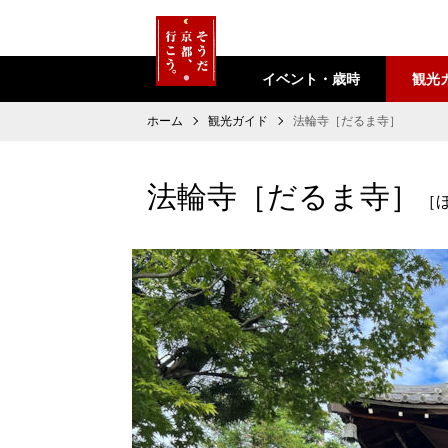
イベント・歳時
観光
ホーム
観光ガイド
法輪寺［だるま寺］
法輪寺［だるま寺］
［