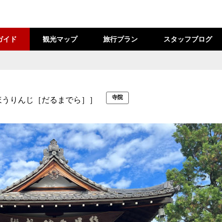
ガイド
観光マップ
旅行プラン
スタッフブログ
寺院
ほうりんじ［だるまでら］］