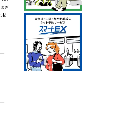
さまざ
に枯