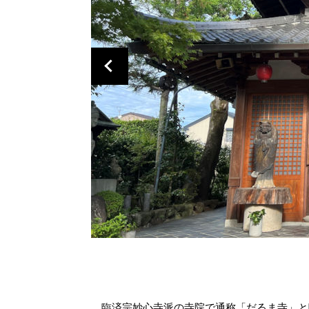
臨済宗妙心寺派の寺院で通称「だるま寺」と