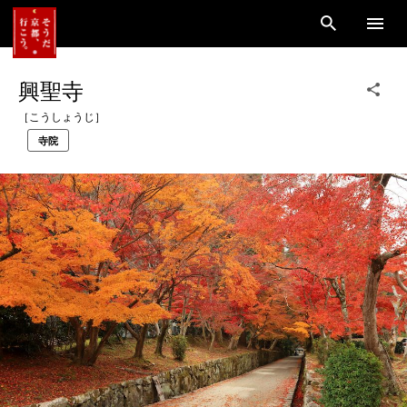
興聖寺
［こうしょうじ］
寺院