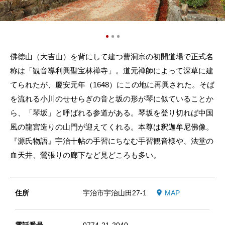
佛徳山（大吉山）を背にして建つ曹洞宗の初開道場で正式名
称は「観音導利興聖宝林禅寺」。道元禅師によって深草に建
てられたが、慶安元年（1648）にこの地に再興された。そば
を流れる小川のせせらぎの音と坂の形が琴に似ていることか
ら、「琴坂」と呼ばれる参道がある。琴坂を登り切れば中国
風の龍宮造りの山門が迎えてくれる。本尊は釈迦牟尼佛像。
『源氏物語』宇治十帖の手習にちなむ手習観音様や、法堂の
血天井、鶯張りの廊下など見どころも多い。
住所
宇治市宇治山田27-1
MAP
電話番号
0774-21-2040