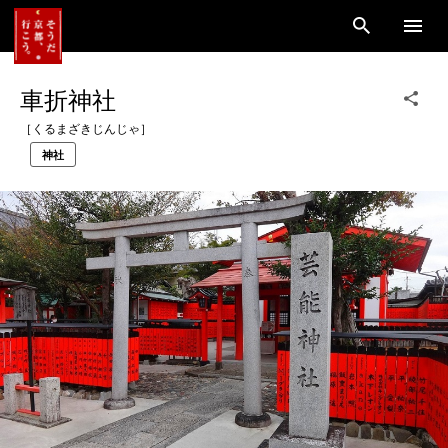
車折神社
［くるまざきじんじゃ］
神社