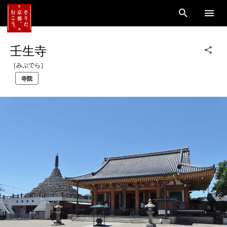
壬生寺
［みぶでら］
寺院