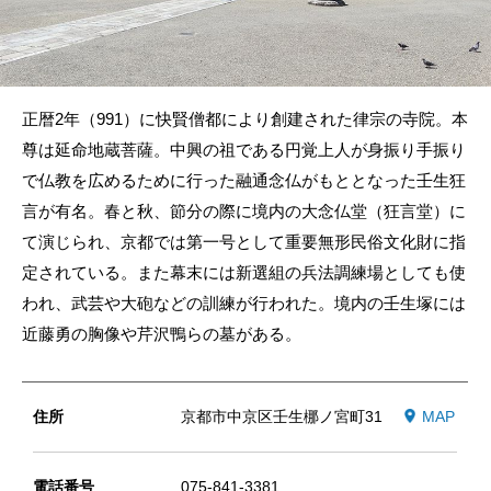
正暦2年（991）に快賢僧都により創建された律宗の寺院。本
尊は延命地蔵菩薩。中興の祖である円覚上人が身振り手振り
で仏教を広めるために行った融通念仏がもととなった壬生狂
言が有名。春と秋、節分の際に境内の大念仏堂（狂言堂）に
て演じられ、京都では第一号として重要無形民俗文化財に指
定されている。また幕末には新選組の兵法調練場としても使
われ、武芸や大砲などの訓練が行われた。境内の壬生塚には
近藤勇の胸像や芹沢鴨らの墓がある。
住所
京都市中京区壬生梛ノ宮町31
MAP
電話番号
075-841-3381