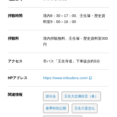
拝観時間
境内8：30～17：00、壬生塚・歴史資
料室9：00～16：00
拝観料
境内拝観無料、壬生塚・歴史資料室300
円
アクセス
市バス「壬生寺道」下車徒歩約5分
HPアドレス
https://www.mibudera.com/
関連情報
節分会
壬生大念佛狂言（春）
春季特別公開
壬生六斎念仏