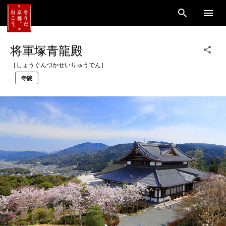
将軍塚青龍殿
［しょうぐんづかせいりゅうでん］
寺院