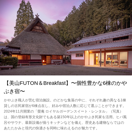
【美⼭FUTON＆Breakfast】〜個性豊かな6棟のかや
ぶき宿〜
かやぶき職人が営む宿泊施設。のどかな集落の中に、それぞれ趣の異なる1棟
貸しの古民家宿が6棟点在し、好みや宿泊人数に応じて選ぶことができます。
2024年11月開業の「螢庵 ロイヤルガーデンスイート・レンタル」（写真）
は、国の登録有形文化財でもある築150年以上のかやぶき民家を活用。ヒバ風
呂やサウナ、最新設備が揃うキッチンなどを備え、歴史ある建物ならではの
あたたかみと現代の快適さを同時に味わえるのが魅力です。