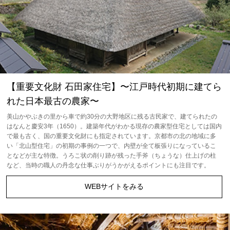
【重要⽂化財 ⽯⽥家住宅】〜江戸時代初期に建てら
れた日本最古の農家〜
美山かやぶきの里から車で約30分の大野地区に残る古民家で、建てられたの
はなんと慶安3年（1650）。建築年代がわかる現存の農家型住宅としては国内
で最も古く、国の重要文化財にも指定されています。京都市の北の地域に多
い「北山型住宅」の初期の事例の一つで、内壁が全て板張りになっているこ
となどが主な特徴。うろこ状の削り跡が残った手斧（ちょうな）仕上げの柱
など、当時の職人の丹念な仕事ぶりがうかがえるポイントにも注目です。
WEBサイトをみる