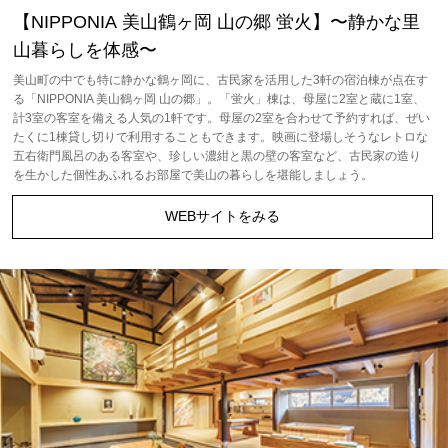
【NIPPONIA 美⼭鶴ヶ岡 ⼭の郷 蛍⽕】〜静かな里
山暮らしを体感〜
美山町の中でも特に静かな鶴ヶ岡に、古民家を活用した3軒の宿泊棟が点在す
る「NIPPONIA 美山鶴ヶ岡 山の郷」。「蛍火」棟は、母屋に2室と蔵に1室、
計3室の客室を備える人気の1軒です。母屋の2室を合わせて予約すれば、ぜい
たくに1棟貸し切りで利用することもできます。映画に登場しそうなレトロな
五右衛門風呂のある客室や、珍しい濃紺と黒の壁の客室など、古民家の造り
を生かした個性あふれるお部屋で美山の暮らしを堪能しましょう。
WEBサイトをみる