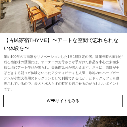
【古⺠家宿THYME】〜アートな空間で忘れられな
い体験を〜
築約100年の古民家をリノベーションした1日1組限定の宿。建築当時の面影が
残る宿泊棟の壁面には、オーナーのお母さまが手がけた作品を中心に多種多
様な現代アート作品が飾られ、美術館気分が味わえます。さらに、講師が手
ほどきする朝ヨガ体験といったアクティビティも人気。敷地内のハーブガー
デンが小型犬専用のドッグランとして利用できるほか、とドッグカフェも併
設されているので、愛犬と水入らずの時間を過ごせるのがうれしいポイント
です。
WEBサイトをみる