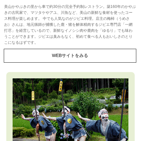
美山かやぶきの里から車で約30分の完全予約制レストラン。築160年のかやぶ
きの古民家で、マツタケやアユ、川魚など、美山の新鮮な食材を使ったコー
ス料理が楽しめます。 中でも人気なのがジビエ料理。店主の梅棹（うめさ
お）さんは、地元猟師が捕獲した鹿・猪を解体精肉するジビエ専門店「一網
打尽」を経営しているので、新鮮なイノシシ肉や鹿肉を「ゆるり」でも味わ
うことができます。ジビエは臭みもなく、初めて食べる人もおいしさのとり
こになるはずです。
WEBサイトをみる