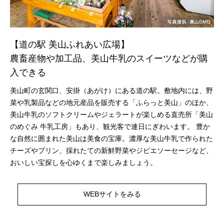
【道の駅 美⼭ふれあい広場】
農畜産物や加⼯品、美⼭⽜乳のスイーツなどが購
⼊できる
美山町の玄関口、安掛（あがけ）にある道の駅。敷地内には、野
菜や乳製品などの地元産品を販売する「ふらっと美山」のほか、
美山牛乳のソフトクリームやジェラートが楽しめる直売所「美山
のめぐみ 牛乳工房」もあり、観光客で連日にぎわいます。 豊か
な自然に囲まれた美山は美食の宝庫。濃厚な美山牛乳で作られた
チーズやプリン、採れたての新鮮野菜やジビエソーセージなど、
おいしい宝探しを心ゆくまで楽しみましょう。
WEBサイトをみる