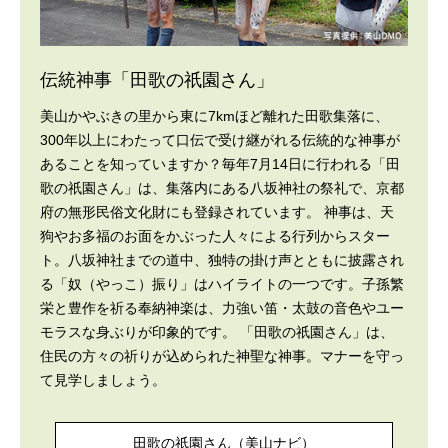
伝統神事「⽥歌の祇園さん」
美山かやぶきの里から東に7kmほど離れた田歌集落に、
300年以上にわたって口伝で受け継がれる伝統的な神事が
あることを知っていますか？毎年7月14日に行われる「田
歌の祇園さん」は、集落内にある八坂神社の祭礼で、京都
府の無形民俗文化財にも登録されています。 神事は、天
狗やお多福のお面をかぶった人々による行列からスター
ト。八坂神社までの道中、独特の掛け声とともに披露され
る「奴（やっこ）振り」はハイライトの一つです。子孫繁
栄と豊作を祈る奉納神楽は、力強い笛・太鼓の音色やユー
モラスな身ぶりが印象的です。 「田歌の祇園さん」は、
住民の方々の祈りが込められた神聖な神事。マナーを守っ
て見学しましょう。
田歌の祇園さん（美山ナビ）