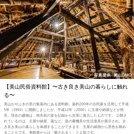
【美⼭⺠俗資料館】〜古き良き美山の暮らしに触れ
る〜
美山かやぶきの里の集落内にある資料館。築約200年の古民家を活用して平成
5年（1993）に開館しましたが、平成12年（2000）に主屋や納屋などが焼
失。現在の建物は、焼失前の姿を記録から忠実に復元したものです。 公開さ
れているのは、主屋や納屋、蔵など。昔の農機具や生活道具が展示され、古
き良き美山の暮らしを体感することができます。主屋の縁側から景色を眺め
ることもでき、来館者からは「癒される！」と人気です。