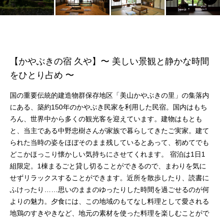
【かやぶきの宿 久や】〜 美しい景観と静かな時間
をひとり占め 〜
国の重要伝統的建造物群保存地区「美山かやぶきの里」の集落内
にある、築約150年のかやぶき民家を利用した民宿。国内はもち
ろん、世界中から多くの観光客を迎えています。建物はもとも
と、当主である中野忠樹さんが家族で暮らしてきたご実家。建て
られた当時の姿をほぼそのまま残しているとあって、初めてでも
どこかほっこり懐かしい気持ちにさせてくれます。 宿泊は1日1
組限定。1棟まるごと貸し切ることができるので、まわりを気に
せずリラックスすることができます。近所を散歩したり、読書に
ふけったり……思いのままのゆったりした時間を過ごせるのが何
よりの魅力。夕食には、この地域のもてなし料理として愛される
地鶏のすきやきなど、地元の素材を使った料理を楽しむことがで