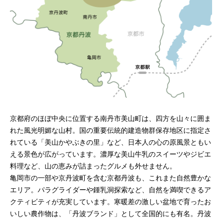
京都府のほぼ中央に位置する南丹市美山町は、四方を山々に囲ま
れた風光明媚な山村。国の重要伝統的建造物群保存地区に指定さ
れている「美山かやぶきの里」など、日本人の心の原風景ともい
える景色が広がっています。濃厚な美山牛乳のスイーツやジビエ
料理など、山の恵みが詰まったグルメも外せません。
亀岡市の一部や京丹波町を含む京都丹波も、これまた自然豊かな
エリア。パラグライダーや鍾乳洞探索など、自然を満喫できるア
クティビティが充実しています。寒暖差の激しい盆地で育ったお
いしい農作物は、「丹波ブランド」として全国的にも有名。丹波