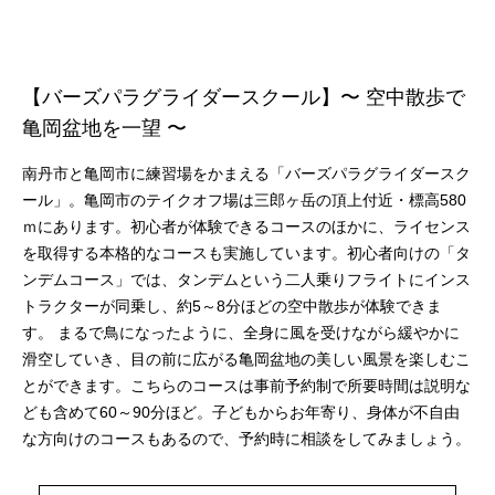
【バーズパラグライダースクール】〜 空中散歩で
亀岡盆地を一望 〜
南丹市と亀岡市に練習場をかまえる「バーズパラグライダースク
ール」。亀岡市のテイクオフ場は三郎ヶ岳の頂上付近・標高580
ｍにあります。初心者が体験できるコースのほかに、ライセンス
を取得する本格的なコースも実施しています。初心者向けの「タ
ンデムコース」では、タンデムという二人乗りフライトにインス
トラクターが同乗し、約5～8分ほどの空中散歩が体験できま
す。 まるで鳥になったように、全身に風を受けながら緩やかに
滑空していき、目の前に広がる亀岡盆地の美しい風景を楽しむこ
とができます。こちらのコースは事前予約制で所要時間は説明な
ども含めて60～90分ほど。子どもからお年寄り、身体が不自由
な方向けのコースもあるので、予約時に相談をしてみましょう。