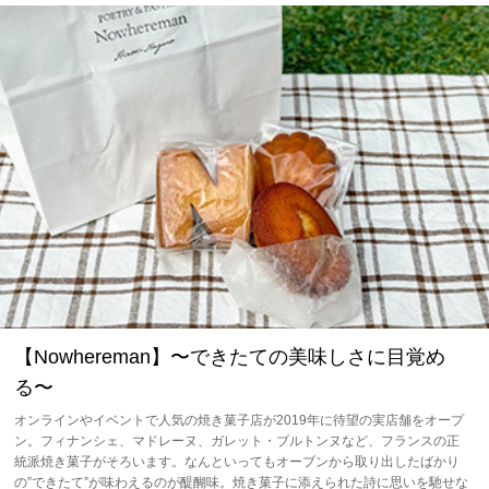
【Nowhereman】〜できたての美味しさに目覚め
る〜
オンラインやイベントで人気の焼き菓子店が2019年に待望の実店舗をオープ
ン。フィナンシェ、マドレーヌ、ガレット・ブルトンヌなど、フランスの正
統派焼き菓子がそろいます。なんといってもオーブンから取り出したばかり
の”できたて”が味わえるのが醍醐味。焼き菓子に添えられた詩に思いを馳せな