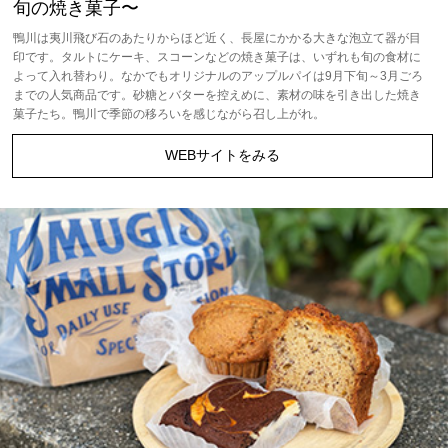
旬の焼き菓子〜
鴨川は夷川飛び石のあたりからほど近く、長屋にかかる大きな泡立て器が目
印です。タルトにケーキ、スコーンなどの焼き菓子は、いずれも旬の食材に
よって入れ替わり。なかでもオリジナルのアップルパイは9月下旬～3月ごろ
までの人気商品です。砂糖とバターを控えめに、素材の味を引き出した焼き
菓子たち。鴨川で季節の移ろいを感じながら召し上がれ。
WEBサイトをみる