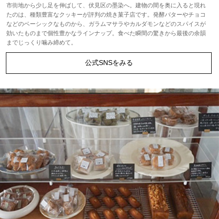
市街地から少し足を伸ばして、伏見区の墨染へ。建物の間を奥に入ると現れ
たのは、種類豊富なクッキーが評判の焼き菓子店です。発酵バターやチョコ
などのベーシックなものから、ガラムマサラやカルダモンなどのスパイスが
効いたものまで個性豊かなラインナップ。食べた瞬間の驚きから最後の余韻
までじっくり噛み締めて。
公式SNSをみる