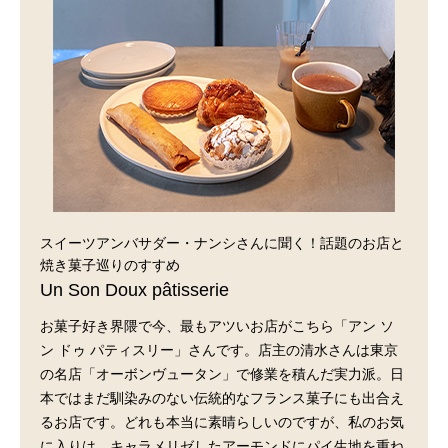
スイーツアンバサダー・ナンシさんに聞く！話題のお店と
焼き菓子巡りのすすめ
Un Son Doux pâtisserie
お菓子好き界隈で今、最もアツいお店がこちら「アン ソ
ン ドゥ パティスリー」さんです。店主の清水さんは東京
の名店「オーボンヴュータン」で修業を積んだ実力派。日
本ではまだ馴染みのない伝統的なフランス菓子にも出合え
るお店です。どれも本当に素晴らしいのですが、私のお気
に入りは、キャラメリゼしたアーモンドにパイ生地を重ね