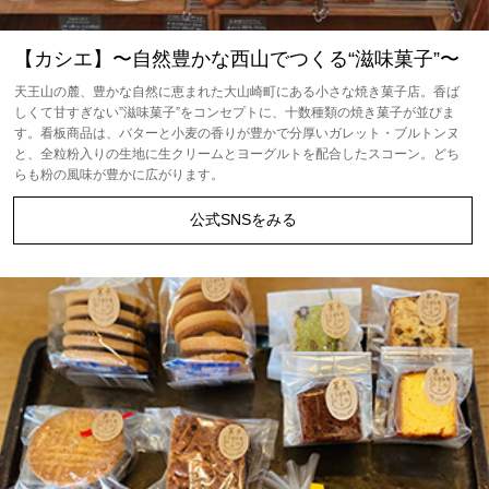
【カシエ】〜自然豊かな西山でつくる“滋味菓子”〜
天王山の麓、豊かな自然に恵まれた大山崎町にある小さな焼き菓子店。香ば
しくて甘すぎない”滋味菓子”をコンセプトに、十数種類の焼き菓子が並びま
す。看板商品は、バターと小麦の香りが豊かで分厚いガレット・ブルトンヌ
と、全粒粉入りの生地に生クリームとヨーグルトを配合したスコーン。どち
らも粉の風味が豊かに広がります。
公式SNSをみる