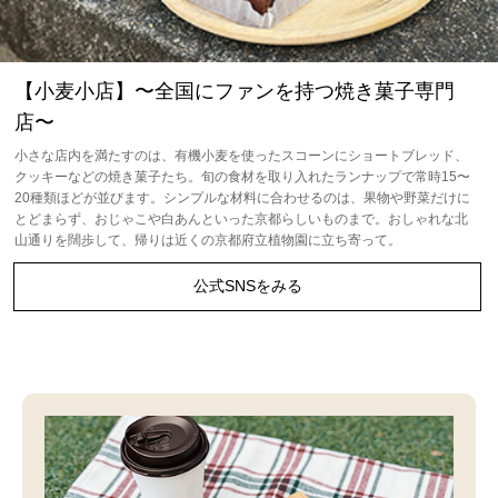
【小麦小店】〜全国にファンを持つ焼き菓子専門
店〜
小さな店内を満たすのは、有機小麦を使ったスコーンにショートブレッド、
クッキーなどの焼き菓子たち。旬の食材を取り入れたランナップで常時15〜
20種類ほどが並びます。シンプルな材料に合わせるのは、果物や野菜だけに
とどまらず、おじゃこや白あんといった京都らしいものまで。おしゃれな北
山通りを闊歩して、帰りは近くの京都府立植物園に立ち寄って。
公式SNSをみる