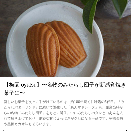
【梅園 oyatsu】〜名物のみたらし団子が新感覚焼き
菓子に〜
新しいお菓子を次々に手がけているのは、約100年続く甘味処の3代目。「み
たらしバターサンド」に続いて誕生した「あんマドレーヌ」も、創業当時か
らの名物「みたらし団子」をもとに誕生。中にみたらしのタレと白あんを入
れて焼き上げており、絶妙な甘じょっぱさがクセになる一品です。宇治金時
や黒糖カカオ味もそろいます。