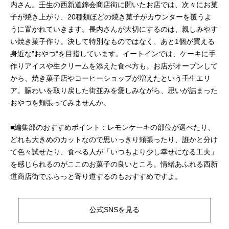
内さん。壬生の西新道錦会商店街に開いたお店では、次々にお菓
子が焼き上がり、20種類ほどの焼き菓子がカウンターを覆うよ
うに置かれていきます。長内さんが大切にするのは、親しみやす
い焼き菓子作り。決して特別なものではなく、あと1個が買える
身近な”おやつ“を目指しています。イートインでは、ケーキに手
作りアイスや生クリームを添えた食べ方も。お店がオープンして
から、焼き菓子店やコーヒーショップが増えたという壬生エリ
ア。賑わいを取り戻した街並みを愛しみながら、思いが詰まった
おやつを頬張ってみませんか。
■編集部のおすすめポイント：レモンケーキの部位が選べたり、
どれも大きめのカットなので思いっきり頬張ったり、誰かと分け
て色々試せたり、食べる人が「いつもより少し幸せになる工夫」
を感じられるのがここのお菓子の良いところ。情緒あふれる西新
道商店街でふらっと寄り道するのもおすすめですよ。
公式SNSを見る