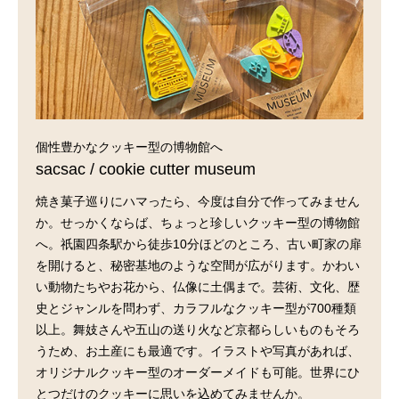
個性豊かなクッキー型の博物館へ
sacsac / cookie cutter museum
焼き菓子巡りにハマったら、今度は自分で作ってみません
か。せっかくならば、ちょっと珍しいクッキー型の博物館
へ。祇園四条駅から徒歩10分ほどのところ、古い町家の扉
を開けると、秘密基地のような空間が広がります。かわい
い動物たちやお花から、仏像に土偶まで。芸術、文化、歴
史とジャンルを問わず、カラフルなクッキー型が700種類
以上。舞妓さんや五山の送り火など京都らしいものもそろ
うため、お土産にも最適です。イラストや写真があれば、
オリジナルクッキー型のオーダーメイドも可能。世界にひ
とつだけのクッキーに思いを込めてみませんか。