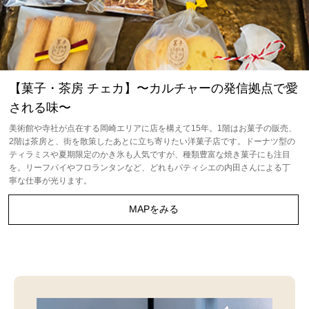
【菓子・茶房 チェカ】〜カルチャーの発信拠点で愛
される味〜
美術館や寺社が点在する岡崎エリアに店を構えて15年。1階はお菓子の販売、
2階は茶房と、街を散策したあとに立ち寄りたい洋菓子店です。ドーナツ型の
ティラミスや夏期限定のかき氷も人気ですが、種類豊富な焼き菓子にも注目
を。リーフパイやフロランタンなど、どれもパティシエの内田さんによる丁
寧な仕事が光ります。
MAPをみる