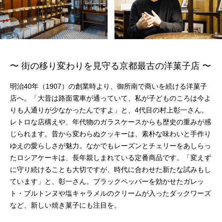
〜 街の移り変わりを見守る京都最古の洋菓子店 〜
明治40年（1907）の創業時より、御所南で商いを続ける洋菓子
店へ。「大昔は路面電車が通っていて、私が子どものころは今よ
りも人通りが少なかったんですよ」と、4代目の村上彰一さん。
レトロな店構えや、年代物のガラスケースからも歴史の重みが感
じられます。昔から変わらぬクッキーは、素朴な味わいと手作り
ゆえの愛らしさが魅力。なかでもレーズンとチェリーをあしらっ
たロシアケーキは、長年親しまれている定番商品です。「変えず
に守り続けることも大切ですが、時代に合わせた新たな試みもし
ています」と、彰一さん。ブラックペッパーを効かせたガレッ
ト・ブルトンヌや塩キャラメルのクリームが入ったダックワーズ
など、新しい焼き菓子にも注目を。