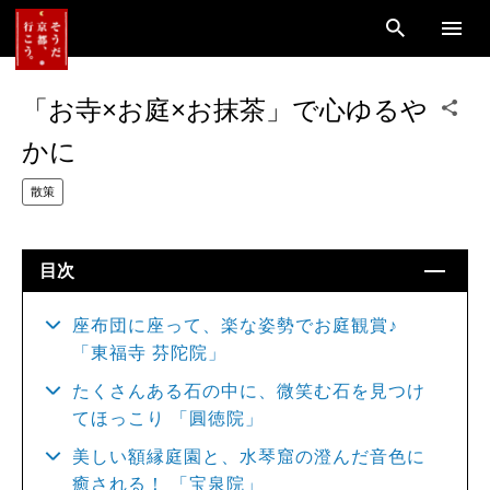
「お寺×お庭×お抹茶」で心ゆるや
かに
散策
目次
座布団に座って、楽な姿勢でお庭観賞♪
「東福寺 芬陀院」
たくさんある石の中に、微笑む石を見つけ
てほっこり 「圓徳院」
美しい額縁庭園と、水琴窟の澄んだ音色に
癒される！ 「宝泉院」