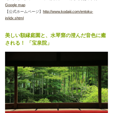
Google map
【公式ホームページ】
http://www.kodaiji.com/entoku-
in/idx.shtml
美しい額縁庭園と、水琴窟の澄んだ音色に癒
される！ 「宝泉院」