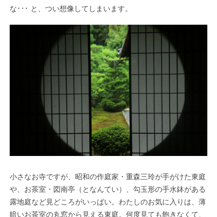
な･･･ と、つい想像してしまいます。
小さなお寺ですが、昭和の作庭家・重森三玲が手がけた東庭
や、お茶室・図南亭（となんてい）、勾玉形の手水鉢がある
露地庭など見どころがいっぱい。わたしのお気に入りは、薄
暗いお茶室の丸窓から見える東庭。何度見ても飽きなくて、