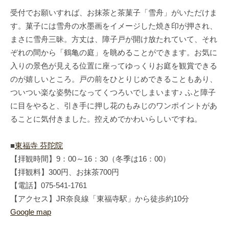
受付でお願いすれば、お抹茶と茶菓子「雪舟」がいただけま
す。菓子には雪舟の水墨画をイメージした焼き印が押され、
まさに雪舟三昧。方丈は、障子戸が開け放たれていて、それ
ぞれの間から「鶴亀の庭」を眺めることができます。お気に
入りの景色が見える位置に座ってゆっくりお庭を観賞できる
のが嬉しいところ。戸の前をひとりじめできることもあり、
ついつい楽な姿勢になってくつろいでしまいます♪ ふと障子
に目をやると、引き手に押し花のもみじのワンポイントがあ
ることに気付きました。控えめでかわいらしいですね。
■
東福寺 芬陀院
【拝観時間】9：00～16：30（冬季は16：00）
【拝観料】300円、お抹茶700円
【電話】075-541-1761
【アクセス】JR奈良線「東福寺駅」から徒歩約10分
Google map