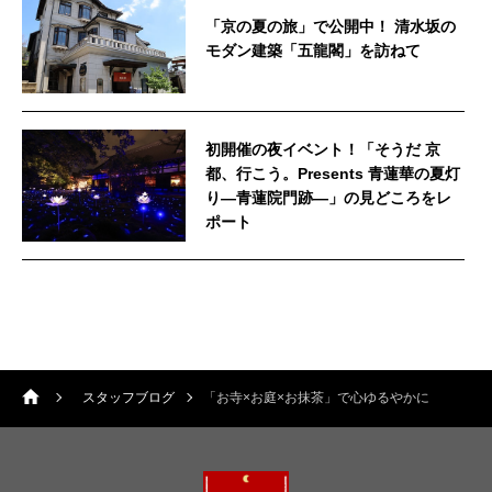
「京の夏の旅」で公開中！ 清水坂の
モダン建築「五龍閣」を訪ねて
初開催の夜イベント！「そうだ 京
都、行こう。Presents 青蓮華の夏灯
り—青蓮院門跡—」の見どころをレ
ポート
スタッフブログ
「お寺×お庭×お抹茶」で心ゆるやかに