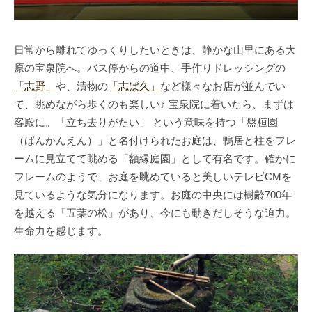
日常から離れてゆっくりしたいときは、静かな山里にある大
原の宝泉院へ。バス停からの道中、手作りドレッシングの
「志野」
や、漬物の
「志ば久」
など様々なお店が並んでい
て、眺めながら歩くのも楽しい♪ 宝泉院に着いたら、まずは
客殿に。「立ち去りがたい」 という意味を持つ「盤桓園
（ばんかんえん）」と名付けられたお庭は、鴨居と柱をフレ
ームに見立てて眺める「額縁庭園」として有名です。確かに
フレームのようで、お庭を眺めていると美しいテレビCMを
見ているような気分になります。お庭の中央には樹齢700年
を越える「五葉の松」があり、今にも動きだしそうな迫力。
生命力を感じます。