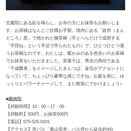
北書院にある鉦を鳴らし、お寺の方にお抹茶をお願いしま
す。お茶碗はなんとご住職お手製。境内にある「政所（まん
どころ）窯」で焼かれた樂茶碗（手とへらだけで成形する
「手捏ね」という手法で作られたもの）で、ひとつひとつ違
うお茶碗なのです。わたしは、暖かみのある色合いのお茶碗
でお抹茶をいただきました。茶菓子は、秀吉の馬印である
「千成瓢箪」をイメージしたきんつば。金箔がアクセントに
なっていて、ちょっぴり豪華な感じですね。お庭を前に、ゆ
っくりとパワーチャージして、また散策にでかけましょう♪
■
圓徳院
【拝観時間】10：00～17：00
【拝観料】500円、お抹茶500円
【電話】075-525-0101
【アクセス】市バス「東山安井」バス停から徒歩約4分