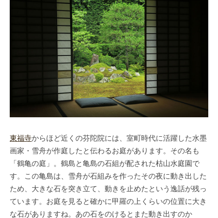
東福寺
からほど近くの芬陀院には、室町時代に活躍した水墨
画家・雪舟が作庭したと伝わるお庭があります。その名も
「鶴亀の庭」。鶴島と亀島の石組が配された枯山水庭園で
す。この亀島は、雪舟が石組みを作ったその夜に動き出した
ため、大きな石を突き立て、動きを止めたという逸話が残っ
ています。お庭を見ると確かに甲羅の上くらいの位置に大き
な石がありますね。あの石をのけるとまた動き出すのか