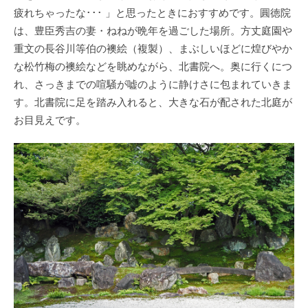
疲れちゃったな･･･ 」と思ったときにおすすめです。圓徳院
は、豊臣秀吉の妻・ねねが晩年を過ごした場所。方丈庭園や
重文の長谷川等伯の襖絵（複製）、まぶしいほどに煌びやか
な松竹梅の襖絵などを眺めながら、北書院へ。奥に行くにつ
れ、さっきまでの喧騒が嘘のように静けさに包まれていきま
す。北書院に足を踏み入れると、大きな石が配された北庭が
お目見えです。