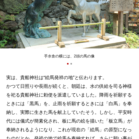
手水舎の横には、2頭の馬の像
実は、貴船神社は“絵馬発祥の地”と伝わります。
かつて日照りや長雨が続くと、朝廷は、水の供給を司る神様
を祀る貴船神社に勅使を派遣していました。降雨を祈願する
ときには「黒馬」を、止雨を祈願するときには「白馬」を奉
納し、実際に生きた馬を献上していたそう。しかし、平安時
代には儀式が簡素化され、板に馬の絵を描いた「板立馬」が
奉納されるようになり、これが現在の「絵馬」の原型になっ
たのだとか。発祥の地で絵馬を奉納すれば、さらに願い事が