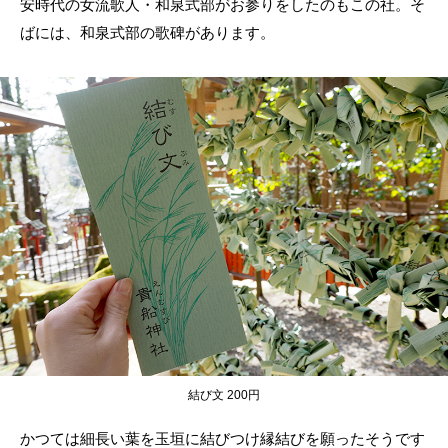
安時代の女流歌人・和泉式部がお参りをしたのもこの社。そ
ばには、和泉式部の歌碑があります。
結び文 200円
かつては細長い葉を玉垣に結びつけ縁結びを願ったそうです