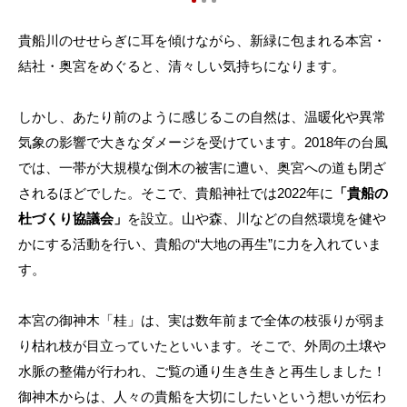
貴船川のせせらぎに耳を傾けながら、新緑に包まれる本宮・
結社・奥宮をめぐると、清々しい気持ちになります。
しかし、あたり前のように感じるこの自然は、温暖化や異常
気象の影響で大きなダメージを受けています。2018年の台風
では、一帯が大規模な倒木の被害に遭い、奥宮への道も閉ざ
されるほどでした。そこで、貴船神社では2022年に
「貴船の
杜づくり協議会」
を設立。山や森、川などの自然環境を健や
かにする活動を行い、貴船の“大地の再生”に力を入れていま
す。
本宮の御神木「桂」は、実は数年前まで全体の枝張りが弱ま
り枯れ枝が目立っていたといいます。そこで、外周の土壌や
水脈の整備が行われ、ご覧の通り生き生きと再生しました！
御神木からは、人々の貴船を大切にしたいという想いが伝わ