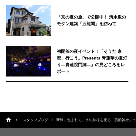
「京の夏の旅」で公開中！ 清水坂の
モダン建築「五龍閣」を訪ねて
初開催の夜イベント！「そうだ 京
都、行こう。Presents 青蓮華の夏灯
り—青蓮院門跡—」の見どころをレ
ポート
スタッフブログ
新緑に包まれて。水の神様を祀る「貴船神社」