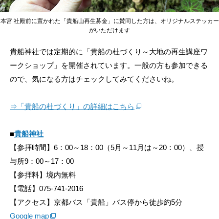
本宮 社殿前に置かれた「貴船山再生募金」に賛同した方は、オリジナルステッカー
がいただけます
貴船神社では定期的に「貴船の杜づくり～大地の再生講座ワ
ークショップ」を開催されています。一般の方も参加できる
ので、気になる方はチェックしてみてくださいね。
⇒「貴船の杜づくり」の詳細はこちら
■
貴船神社
【参拝時間】6：00～18：00（5月～11月は～20：00）、授
与所9：00～17：00
【参拝料】境内無料
【電話】075-741-2016
【アクセス】京都バス「貴船」バス停から徒歩約5分
Google map