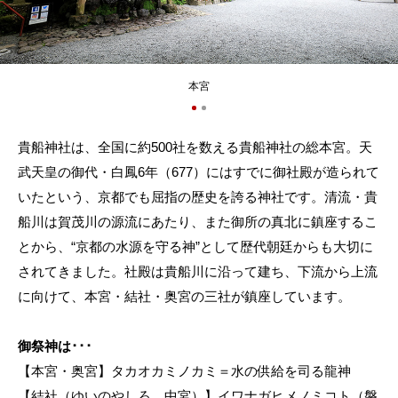
本宮
貴船神社は、全国に約500社を数える貴船神社の総本宮。天
武天皇の御代・白鳳6年（677）にはすでに御社殿が造られて
いたという、京都でも屈指の歴史を誇る神社です。清流・貴
船川は賀茂川の源流にあたり、また御所の真北に鎮座するこ
とから、“京都の水源を守る神”として歴代朝廷からも大切に
されてきました。社殿は貴船川に沿って建ち、下流から上流
に向けて、本宮・結社・奥宮の三社が鎮座しています。
御祭神は･･･
【本宮・奥宮】タカオカミノカミ＝水の供給を司る龍神
【結社（ゆいのやしろ、中宮）】イワナガヒメノミコト（磐