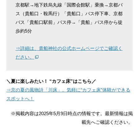
京都駅→地下鉄烏丸線「国際会館駅」乗換→京都バ
ス（貴船口・鞍馬行）「貴船口」バス停下車、京都
バス「貴船口駅前」バス停→「貴船」バス停から徒
歩約5分
⇒詳細は、貴船神社の公式ホームページでご確認く
ださい。
＼夏に楽しみたい！ “カフェ床”はこちら／
⇒京の夏の風物詩「川床」。気軽に“カフェ床”体験ができる
スポットへ！
※掲載内容は2025年5月9日時点の情報です。最新情報は掲
載先へご確認ください。