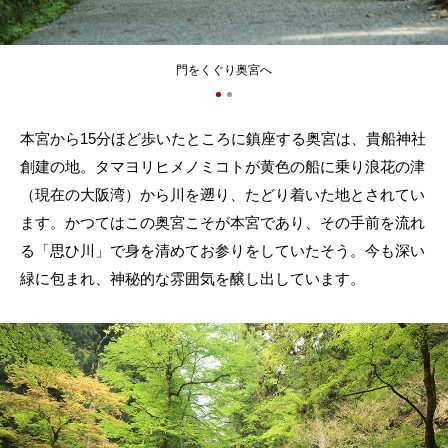
門をくぐり奥宮へ
本宮から15分ほど歩いたところに鎮座する奥宮は、貴船神社
創建の地。タマヨリヒメノミコトが黄色の船に乗り浪花の津
（現在の大阪湾）から川を遡り、たどり着いた地とされてい
ます。かつてはこの奥宮こそが本宮であり、その手前を流れ
る「思ひ川」で身を清めてお参りをしていたそう。今も深い
緑に包まれ、神秘的な雰囲気を醸し出しています。