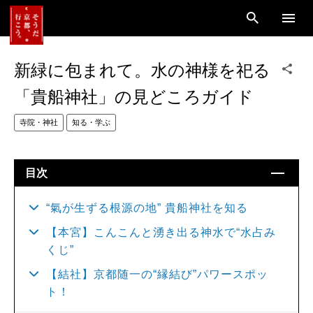
新緑に包まれて。水の神様を祀る
「貴船神社」の見どころガイド
寺院・神社
知る・学ぶ
目次
“氣が生ずる根源の地” 貴船神社を知る
【本宮】こんこんと湧き出る神水で“水占み
くじ”
【結社】京都随一の“縁結び”パワースポッ
ト！