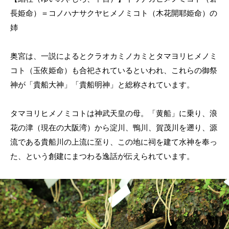
長姫命）＝コノハナサクヤヒメノミコト（木花開耶姫命）の
姉
奥宮は、一説によるとクラオカミノカミとタマヨリヒメノミ
コト（玉依姫命）も合祀されているといわれ、これらの御祭
神が「貴船大神」「貴船明神」と総称されています。
タマヨリヒメノミコトは神武天皇の母。「黄船」に乗り、浪
花の津（現在の大阪湾）から淀川、鴨川、賀茂川を遡り、源
流である貴船川の上流に至り、この地に祠を建て水神を奉っ
た、という創建にまつわる逸話が伝えられています。