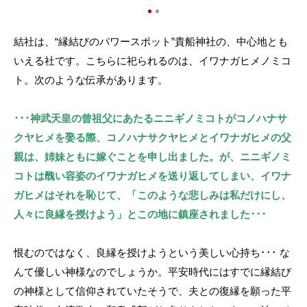
結社は、“縁結びのパワースポット”貴船神社の、中心地とも
いえる社です。こちらに祀られるのは、イワナガヒメノミコ
ト。次のような伝承があります。
･･･神武天皇の曾祖父にあたるニニギノミコトがコノハナサ
クヤヒメを娶る際、コノハナサクヤヒメとイワナガヒメの父
親は、姉妹ともに嫁ぐことを申し出ました。が、ニニギノミ
コトは醜い容姿のイワナガヒメを送り返してしまい、イワナ
ガヒメはそれを恥じて、「このような悲しみは私だけにし、
人々に良縁を授けよう」とこの地に鎮座されました･･･
恨むのではなく、良縁を授けようという美しい心持ち･･･ な
んて優しい神様なのでしょうか。平安時代にはすでに縁結び
の神様として信仰されていたそうで、夫との復縁を願った平