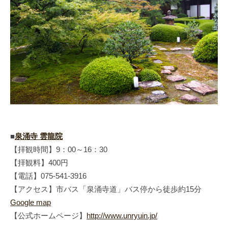
■
泉涌寺 雲龍院
【拝観時間】9：00～16：30
【拝観料】400円
【電話】075-541-3916
【アクセス】市バス「泉涌寺道」バス停から徒歩約15分
Google map
【公式ホームページ】
http://www.unryuin.jp/