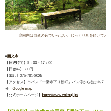
庭園内は自然の音でいっぱい。じっくり耳を傾けて♪
■
圓光寺
【拝観時間】9：00～17：00
【拝観料】500円
【電話】075-781-8025
【アクセス】市バス「一乗寺下り松町」バス停から徒歩約7
分
Google map
【公式ホームページ】
https://www.enkouji.jp/