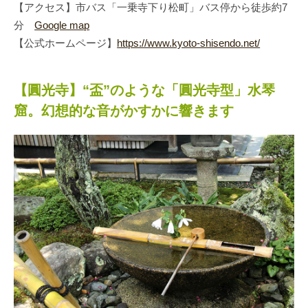
【アクセス】市バス「一乗寺下り松町」バス停から徒歩約7
分
Google map
【公式ホームページ】
https://www.kyoto-shisendo.net/
【圓光寺】“盃”のような「圓光寺型」水琴
窟。幻想的な音がかすかに響きます