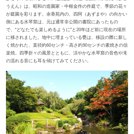
うえん）は、昭和の造園家・中根金作の作庭で、季節の花々
が庭園を彩ります。余香苑内の、四阿（あずまや）の向かい
側にある水琴窟は、元は通常非公開の書院にあったもの
で、“どなたでも楽しめるように”と20年ほど前に現在の場所
に移されました。地中に埋まっている甕は、移設の際に新し
く焼かれた、直径約60センチ・高さ約90センチの素焼きの信
楽焼。四季折々の風景とともに、涼やかな水琴窟の音色や滝
の流れる音にも耳を傾けてみてください。