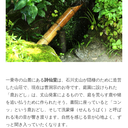
一乗寺の山麓にある
詩仙堂
は、石川丈山が隠棲のために造営
した山荘で、現在は曹洞宗のお寺です。庭園に設けられた
「鹿おどし」は、丈山発案によるもので、庭を荒らす鹿や猪
を追い払うために作られたそう。書院に座っていると「コン
ッ」という鹿おどし、そして洗蒙爆（せんもうばく）と呼ば
れる滝の音が響き渡ります。自然を感じる音が心地よく、ず
っと聞き入っていたくなります。