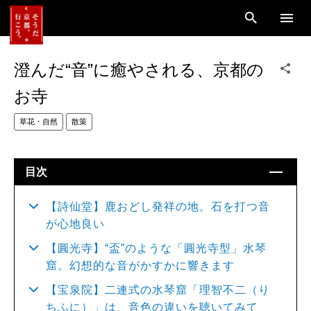
澄んだ“音”に癒やされる、京都の
お寺
草花・自然
散策
目次
【詩仙堂】鹿おどし発祥の地。石を打つ音
が心地良い
【圓光寺】“盃”のような「圓光寺型」水琴
窟。幻想的な音がかすかに響きます
【宝泉院】二連式の水琴窟「理智不二（り
ちふに）」は、音色の違いを聴いてみて