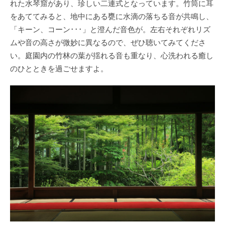
れた水琴窟があり、珍しい二連式となっています。竹筒に耳
をあててみると、地中にある甕に水滴の落ちる音が共鳴し、
「キーン、コーン･･･」と澄んだ音色が。左右それぞれリズ
ムや音の高さが微妙に異なるので、ぜひ聴いてみてくださ
い。庭園内の竹林の葉が揺れる音も重なり、心洗われる癒し
のひとときを過ごせますよ。