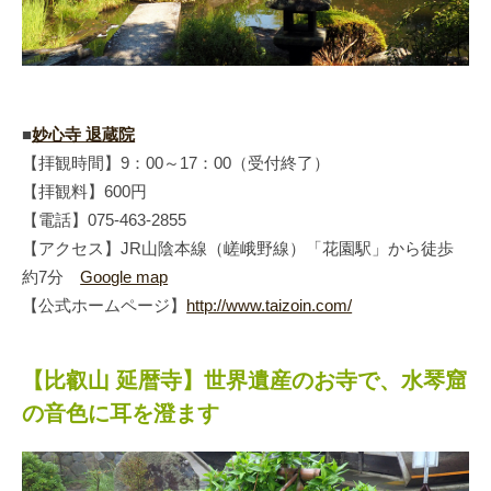
■
妙心寺 退蔵院
【拝観時間】9：00～17：00（受付終了）
【拝観料】600円
【電話】075-463-2855
【アクセス】JR山陰本線（嵯峨野線）「花園駅」から徒歩
約7分
Google map
【公式ホームページ】
http://www.taizoin.com/
【比叡山 延暦寺】世界遺産のお寺で、水琴窟
の音色に耳を澄ます