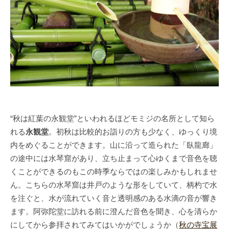
“秋は紅葉の永観堂”といわれるほどモミジの名所として知ら
れる
永観堂
。初秋は比較的お詣りの方も少なく、ゆっくり境
内をめぐることができます。山に沿って造られた「臥龍廊」
の途中には水琴窟があり、立ち止まって心ゆくまで音色を聴
くことができるのもこの時季ならではの楽しみかもしれませ
ん。こちらの水琴窟は井戸のような形をしていて、柄杓で水
を注ぐと、水が流れていく音と透明感のある水滴の音が響き
ます。阿弥陀堂に訪れる前に澄んだ音色を聞き、心を清らか
にしてから参拝されてみてはいかがでしょうか（
秋の寺宝展