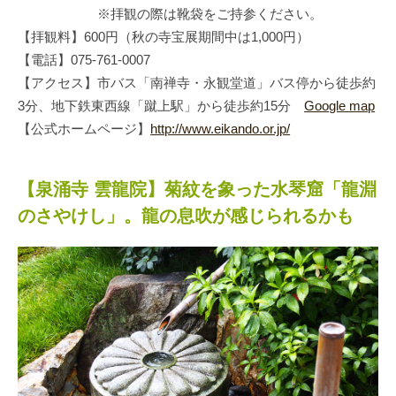
※拝観の際は靴袋をご持参ください。
【拝観料】600円（秋の寺宝展期間中は1,000円）
【電話】075-761-0007
【アクセス】市バス「南禅寺・永観堂道」バス停から徒歩約
3分、地下鉄東西線「蹴上駅」から徒歩約15分
Google map
【公式ホームページ】
http://www.eikando.or.jp/
【泉涌寺 雲龍院】菊紋を象った水琴窟「龍淵
のさやけし」。龍の息吹が感じられるかも