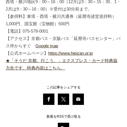
西塔・横川地区9：00～16：00（12月は9：30～15：30、1・
2月は9：30～16：00）※受付は30分前まで。
【参拝料】東塔・西塔・横川共通券（延暦寺諸堂巡拝料）
1,000円、国宝殿（宝物館）500円
【電話】075-578-0001
【アクセス】京都バス・京阪バス「延暦寺バスセンター」バ
ス停からすぐ
Google map
【公式ホームページ】
https://www.hieizan.or.jp
★「そうだ 京都、行こう。」エクスプレス・カード特典協
力先です。特典内容はこちら。
この記事をシェアする
新着をRSSで受け取る