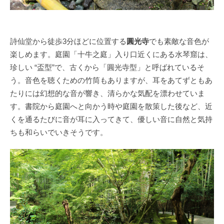
詩仙堂から徒歩3分ほどに位置する
圓光寺
でも素敵な音色が
楽しめます。庭園「十牛之庭」入り口近くにある水琴窟は、
珍しい “盃型”で、古くから「圓光寺型」と呼ばれているそ
う。音色を聴くための竹筒もありますが、耳をあてずともあ
たりには幻想的な音が響き、清らかな気配を漂わせていま
す。書院から庭園へと向かう時や庭園を散策した後など、近
くを通るたびに音が耳に入ってきて、優しい音に自然と気持
ちも和らいでいきそうです。