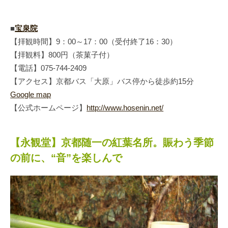
■
宝泉院
【拝観時間】9：00～17：00（受付終了16：30）
【拝観料】800円（茶菓子付）
【電話】075-744-2409
【アクセス】京都バス「大原」バス停から徒歩約15分
Google map
【公式ホームページ】
http://www.hosenin.net/
【永観堂】京都随一の紅葉名所。賑わう季節
の前に、“音”を楽しんで