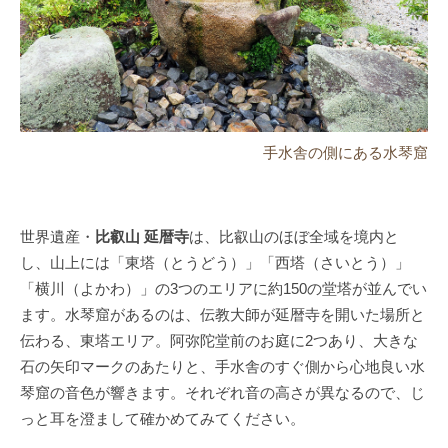
手水舎の側にある水琴窟
世界遺産・
比叡山 延暦寺
は、比叡山のほぼ全域を境内と
し、山上には「東塔（とうどう）」「西塔（さいとう）」
「横川（よかわ）」の3つのエリアに約150の堂塔が並んでい
ます。水琴窟があるのは、伝教大師が延暦寺を開いた場所と
伝わる、東塔エリア。阿弥陀堂前のお庭に2つあり、大きな
石の矢印マークのあたりと、手水舎のすぐ側から心地良い水
琴窟の音色が響きます。それぞれ音の高さが異なるので、じ
っと耳を澄まして確かめてみてください。