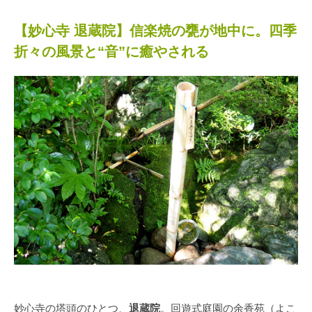
【妙心寺 退蔵院】信楽焼の甕が地中に。四季
折々の風景と“音”に癒やされる
妙心寺の塔頭のひとつ、
退蔵院
。回遊式庭園の余香苑（よこ