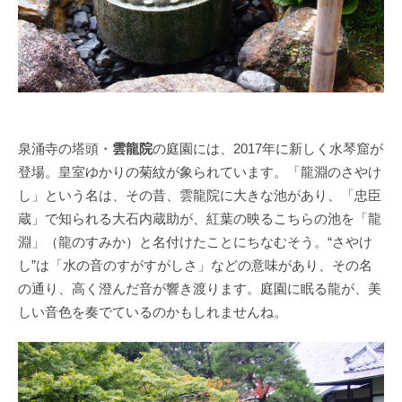
泉涌寺の塔頭・
雲龍院
の庭園には、2017年に新しく水琴窟が
登場。皇室ゆかりの菊紋が象られています。「龍淵のさやけ
し」という名は、その昔、雲龍院に大きな池があり、「忠臣
蔵」で知られる大石内蔵助が、紅葉の映るこちらの池を「龍
淵」（龍のすみか）と名付けたことにちなむそう。“さやけ
し”は「水の音のすがすがしさ」などの意味があり、その名
の通り、高く澄んだ音が響き渡ります。庭園に眠る龍が、美
しい音色を奏でているのかもしれませんね。