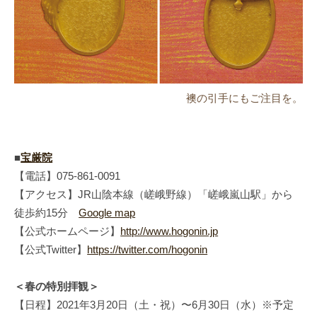
襖の引手にもご注目を。
■
宝厳院
【電話】075-861-0091
【アクセス】JR山陰本線（嵯峨野線）「嵯峨嵐山駅」から
徒歩約15分
Google map
【公式ホームページ】
http://www.hogonin.jp
【公式Twitter】
https://twitter.com/hogonin
＜春の特別拝観＞
【日程】2021年3月20日（土・祝）〜6月30日（水）※予定