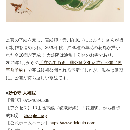
是真の下絵を元に、宮絵師・安川如風（にょふう）さんが襖
絵制作を進められ、2020年秋、約40種の草花の花丸が描か
れた全18面が完成！ 大雄院は通常非公開のお寺であり、
2021年1月からの
「京の冬の旅」非公開文化財特別公開（要
事前予約）
で完成後初公開される予定でしたが、現在は延期
に。公開が待ち遠しい襖絵です。
■
妙心寺 大雄院
【電話】075-463-6538
【アクセス】JR山陰本線（嵯峨野線）「花園駅」から徒歩
約10分
Google map
【公式ホームページ】
https://www.daiouin.com