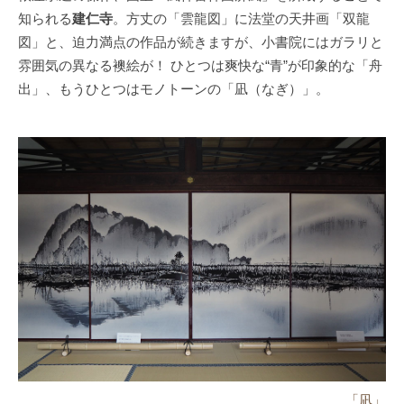
知られる
建仁寺
。方丈の「雲龍図」に法堂の天井画「双龍
図」と、迫力満点の作品が続きますが、小書院にはガラリと
雰囲気の異なる襖絵が！ ひとつは爽快な“青”が印象的な「舟
出」、もうひとつはモノトーンの「凪（なぎ）」。
「凪」