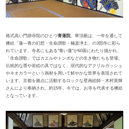
格式高い門跡寺院のひとつ
青蓮院
。華頂殿は、一年を通して
襖絵「蓮—青の幻想・生命讃歌・極楽浄土」の3部作に彩ら
れています。寺名にもある“青い蓮”が60面にわたり描かれ、
「生命讃歌」ではカエルやトンボなどの生き物たちも登場。
伝統的な墨や岩絵の具ではなく、現代的なアクリルガッシュ
やネオカラーという画材を用いて鮮やかな世界を表現されて
います。京都を拠点に活動するロックな壁画絵師・木村英輝
さんにより奉納され、約15年。今では、お寺を代表する襖絵
となっています。