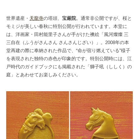
世界遺産・
天龍寺
の塔頭、
宝厳院
。通常非公開ですが、桜と
モミジが美しい春秋に特別公開が行われています。本堂に
は、洋画家・田村能里子さんが手がけた襖絵「風河燦燦 三
三自在（ふうがさんさん さんさんじざい）」。2008年の本
堂再建の際に奉納された作品で、“命が宿り燃えている”様子
を表現された独特の赤色が印象的です。特別公開時には、江
戸時代のガイドブックにも掲載された「獅子吼（ししく）の
庭」とあわせてお楽しみください。