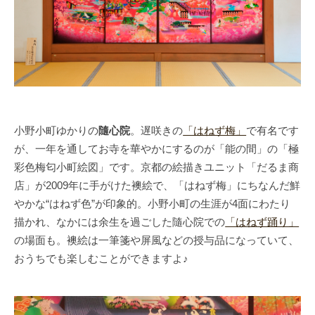
小野小町ゆかりの
隨心院
。遅咲きの
「はねず梅」
で有名です
が、一年を通してお寺を華やかにするのが「能の間」の「極
彩色梅匂小町絵図」です。京都の絵描きユニット「だるま商
店」が2009年に手がけた襖絵で、「はねず梅」にちなんだ鮮
やかな“はねず色”が印象的。小野小町の生涯が4面にわたり
描かれ、なかには余生を過ごした隨心院での
「はねず踊り」
の場面も。襖絵は一筆箋や屏風などの授与品になっていて、
おうちでも楽しむことができますよ♪