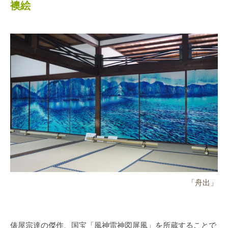
襖絵
「舟出」
俵屋宗達の傑作、国宝「風神雷神図屏風」を所蔵することで