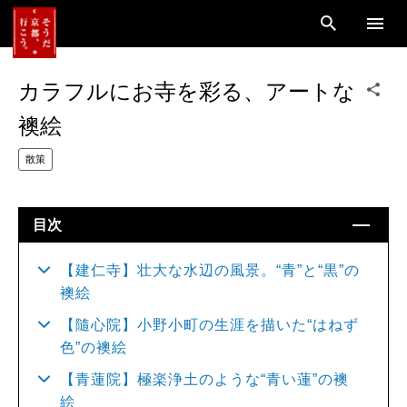
カラフルにお寺を彩る、アートな
襖絵
散策
目次
【建仁寺】壮大な水辺の風景。“青”と“黒”の
襖絵
【隨心院】小野小町の生涯を描いた“はねず
色”の襖絵
【青蓮院】極楽浄土のような“青い蓮”の襖
絵