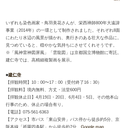
いずれも染色画家・鳥羽美花さんが、栄西禅師800年大遠諱
事業（2014年）の一環として制作されました。それぞれ8面
にわたり水辺の風景が描かれ、奥行きのある壮大な作品に。
見つめていると、穏やかな気持ちにさせてくれそうです。
※「風神雷神図屏風」「雲龍図」は京都国立博物館に寄託。
建仁寺では、高精細複製画を展示。
■
建仁寺
【拝観時間】10：00〜17：00（受付終了16：30）
【拝観料】境内無料、方丈・法堂600円
【拝観休止日】4月19日・20日、6月4日・5日。その他本山
行事のため、休止の場合有り。
【電話】075-561-6363
【アクセス】市バス「東山安井」バス停から徒歩約5分、京
阪本線「祇園四条駅」から徒歩約7分
Google map