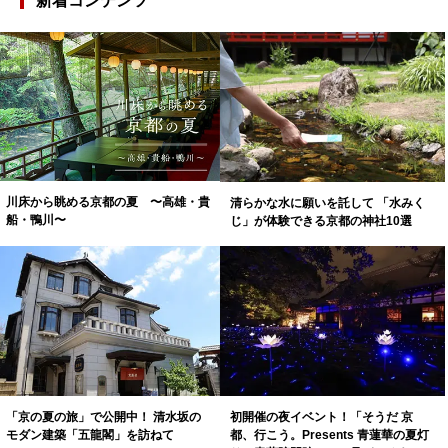
新着コンテンツ
川床から眺める京都の夏 〜高雄・貴
清らかな水に願いを託して 「水みく
船・鴨川〜
じ」が体験できる京都の神社10選
「京の夏の旅」で公開中！ 清水坂の
初開催の夜イベント！「そうだ 京
モダン建築「五龍閣」を訪ねて
都、行こう。Presents 青蓮華の夏灯