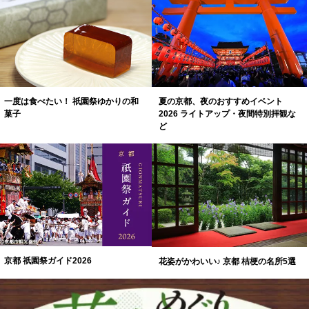
一度は食べたい！ 祇園祭ゆかりの和
夏の京都、夜のおすすめイベント
菓子
2026 ライトアップ・夜間特別拝観な
ど
京都 祇園祭ガイド2026
花姿がかわいい♪ 京都 桔梗の名所5選