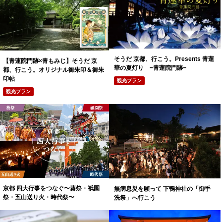
そうだ 京都、行こう。Presents 青蓮
【青蓮院門跡×青もみじ】そうだ 京
華の夏灯り −青蓮院門跡−
都、行こう。オリジナル御朱印＆御朱
印帖
観光プラン
観光プラン
京都 四大行事をつなぐ〜葵祭・祇園
無病息災を願って 下鴨神社の「御手
祭・五山送り火・時代祭〜
洗祭」へ行こう