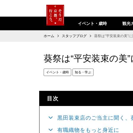
イベント・歳時
観光
ホーム
スタッフブログ
葵祭は“平安装束の美”
葵祭は“平安装束の美
イベント・歳時
知る・学ぶ
目次
黒田装束店のご当主に聞く、
有職織物をもっと身近に