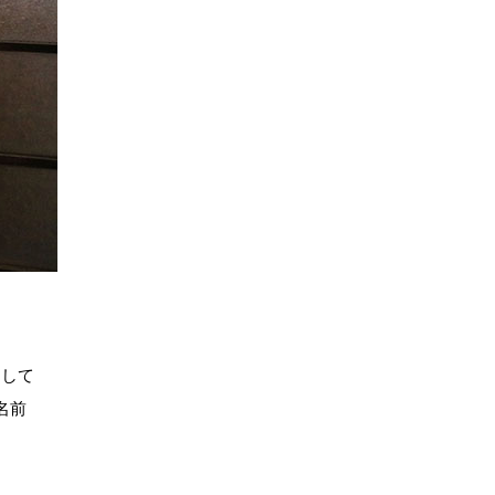
として
名前