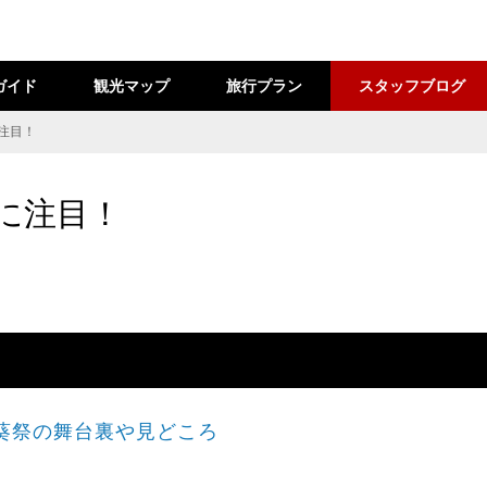
ガイド
観光マップ
旅行プラン
スタッフブログ
に注目！
”に注目！
葵祭の舞台裏や見どころ