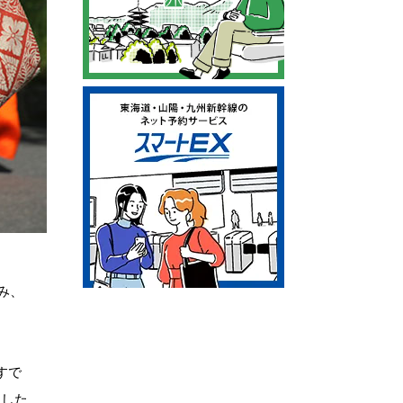
み、
すで
ました