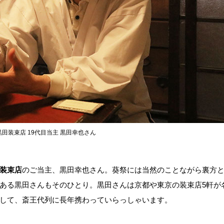
黒田装束店 19代目当主 黒田幸也さん
装束店
のご当主、黒田幸也さん。葵祭には当然のことながら裏方
ある黒田さんもそのひとり。黒田さんは京都や東京の装束店5軒が
して、斎王代列に長年携わっていらっしゃいます。