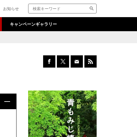
検
サ
お知らせ
索
イ
キ
ト
ー
内
キャンペーンギャラリー
ワ
検
ー
索
ド