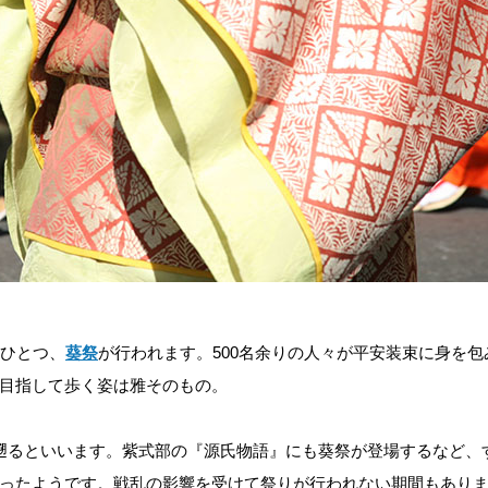
のひとつ、
葵祭
が行われます。500名余りの人々が平安装束に身を包
目指して歩く姿は雅そのもの。
遡るといいます。紫式部の『源氏物語』にも葵祭が登場するなど、
ったようです。戦乱の影響を受けて祭りが行われない期間もあり