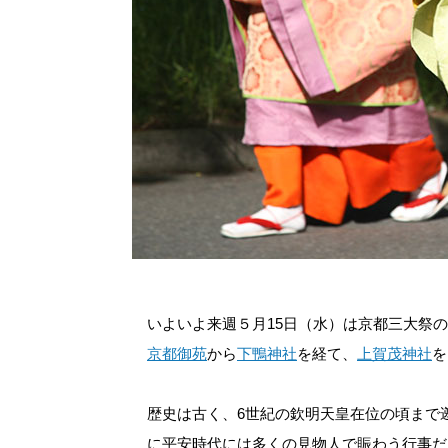
いよいよ来週５月15日（水）は京都三大祭
京都御苑
から
下鴨神社
を経て、
上賀茂神社
を
歴史は古く、6世紀の欽明天皇在位の頃まで
に平安時代には多くの見物人で賑わう行事だ