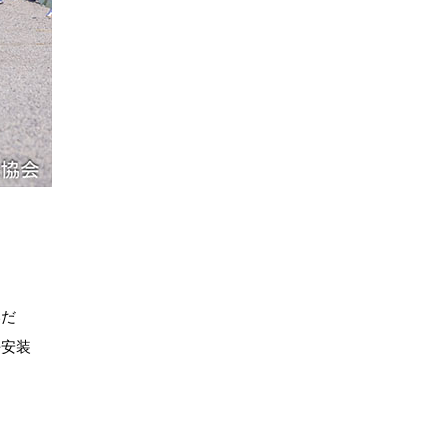
近衛使
いだ
平安装