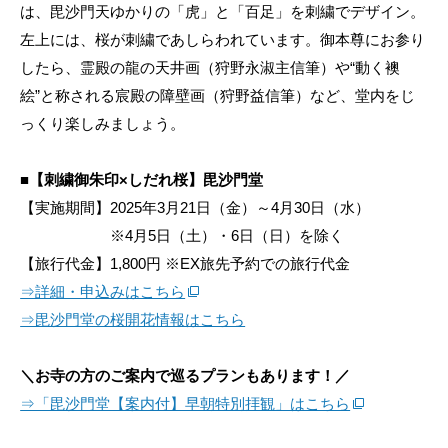
は、毘沙門天ゆかりの「虎」と「百足」を刺繍でデザイン。
左上には、桜が刺繍であしらわれています。御本尊にお参り
したら、霊殿の龍の天井画（狩野永淑主信筆）や“動く襖
絵”と称される宸殿の障壁画（狩野益信筆）など、堂内をじ
っくり楽しみましょう。
■【刺繍御朱印×しだれ桜】毘沙門堂
【実施期間】2025年3月21日（金）～4月30日（水）
※4月5日（土）・6日（日）を除く
【旅行代金】1,800円 ※EX旅先予約での旅行代金
⇒詳細・申込みはこちら
⇒毘沙門堂の桜開花情報はこちら
＼お寺の方のご案内で巡るプランもあります！／
⇒「毘沙門堂【案内付】早朝特別拝観」はこちら