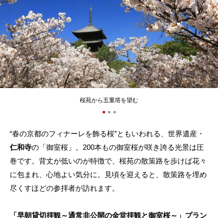
桜苑から五重塔を望む
“春の京都のフィナーレを飾る桜”ともいわれる、世界遺産・
仁和寺
の「御室桜」。200本もの御室桜が咲き誇る光景は圧
巻です。背丈が低いのが特徴で、桜苑の散策路を歩けば花々
に包まれ、心地よい気分に。見頃を迎えると、散策路を埋め
尽くすほどの参拝者が訪れます。
「早朝貸切拝観～通常非公開の金堂拝観と御室桜～」プラン