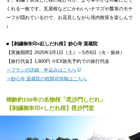
くれる一枚です。瓦屋根などにかわいいナマズや瓢箪のモチ
ーフが隠れているので、お花見しながら境内散策を楽しんで
♪
■【刺繍御朱印×紅しだれ桜】
妙心寺 退蔵院
【実施期間】2025年3月1日（土）～5月6日（火・振休）
【旅行代金】1,800円 ※EX旅先予約での旅行代金
⇒プランの詳細・申込みはこちら
⇒妙心寺 退蔵院の桜開花情報はこちら
樹齢約150年の名物桜「毘沙門しだれ」
【刺繍御朱印×しだれ桜】毘沙門堂