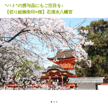
“ハト”の授与品にもご注目を♪
【切り絵御朱印×桜】石清水八幡宮