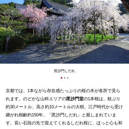
毘沙門しだれ
京都では、1本ながら存在感たっぷりの桜の木が各所で見ら
れます。のどかな山科エリアの
毘沙門堂
の1本桜は、枝ぶり
約30メートル、高さ約10メートルの大樹。江戸時代から受け
継がれ樹齢約150年、「毘沙門しだれ」と親しまれていま
す。長い石段の先で迎えてくれるしだれ桜に、ほっと心も和