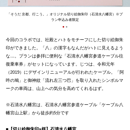
「そうだ 京都、行こう。」オリジナル切り絵御朱印（石清水八幡宮）※プ
ラン申込み者限定
今回のコラボでは、社殿とハトをモチーフにした切り絵御朱
印ができました。「八」の漢字もなんだがハトに見えるよう
な…。プランは参拝に便利な「石清水八幡宮参道ケーブル往
復乗車券」がセットになっています。じつは、令和元年
（2019）にデザインリニューアルが行われたケーブル。「阿
吽の鳩」と御神紋「流れ左三つ巴」を取り入れたシンボルマ
ークの車両は、山上への気分を高めてくれるはず。
※石清水八幡宮は、石清水八幡宮参道ケーブル「ケーブル八
幡宮山上駅」から徒歩約5分です
■【
切り絵御朱印×桜】石清水八幡宮