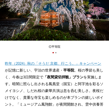
Ⓒ平等院
昨年（2024）秋の「そうだ 京都、行こう。」キャンペーン
が記憶に新しい、宇治の世界遺産・
平等院
。桜の季節も美し
く、今春は3日間限定で
「夜間貸切拝観」プラン
を実施しま
す。暗闇に照らし出される鳳凰堂（国宝）と阿字池を彩るソ
メイヨシノ、しだれ桜の豪華共演は息を呑む美しさ。夜桜だ
けでなく、貴重な寺宝も楽しめるのが本プランの嬉しいポイ
ント。「ミュージアム鳳翔館」が夜間開館され、雲中供養菩