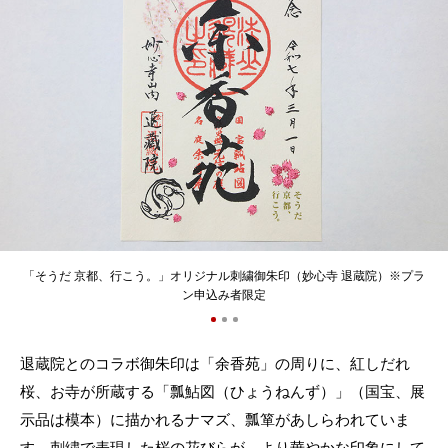
「そうだ 京都、行こう。」オリジナル刺繍御朱印（妙心寺 退蔵院）※プラ
ン申込み者限定
退蔵院とのコラボ御朱印は「余香苑」の周りに、紅しだれ
桜、お寺が所蔵する「瓢鮎図（ひょうねんず）」（国宝、展
示品は模本）に描かれるナマズ、瓢箪があしらわれていま
す。刺繍で表現した桜の花びらが、より華やかな印象にして