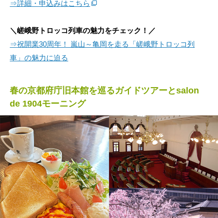
⇒詳細・申込みはこちら
＼嵯峨野トロッコ列車の魅力をチェック！／
⇒祝開業30周年！ 嵐山～亀岡を走る「嵯峨野トロッコ列
車」の魅力に迫る
春の京都府庁旧本館を巡るガイドツアーとsalon
de 1904モーニング