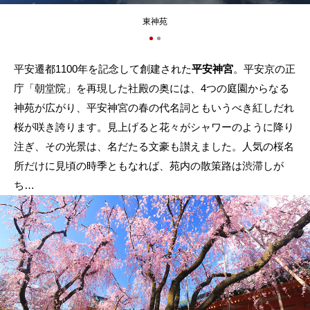
東神苑
平安遷都1100年を記念して創建された
平安神宮
。平安京の正
庁「朝堂院」を再現した社殿の奥には、4つの庭園からなる
神苑が広がり、平安神宮の春の代名詞ともいうべき紅しだれ
桜が咲き誇ります。見上げると花々がシャワーのように降り
注ぎ、その光景は、名だたる文豪も讃えました。人気の桜名
所だけに見頃の時季ともなれば、苑内の散策路は渋滞しが
ち…