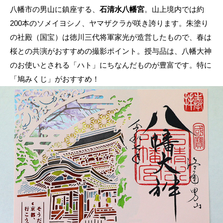
八幡市の男山に鎮座する、
石清水八幡宮
。山上境内では約
200本のソメイヨシノ、ヤマザクラが咲き誇ります。朱塗り
の社殿（国宝）は徳川三代将軍家光が造営したもので、春は
桜との共演がおすすめの撮影ポイント。授与品は、八幡大神
のお使いとされる「ハト」にちなんだものが豊富です。特に
「鳩みくじ」がおすすめ！