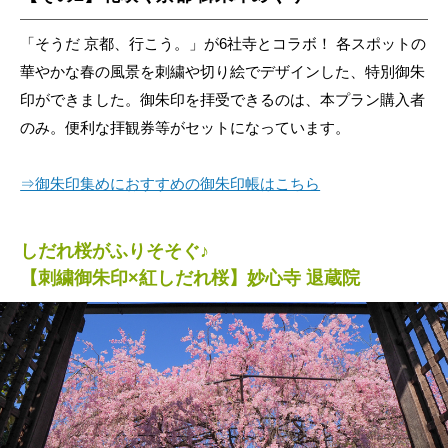
「そうだ 京都、行こう。」が6社寺とコラボ！ 各スポットの
華やかな春の風景を刺繍や切り絵でデザインした、特別御朱
印ができました。御朱印を拝受できるのは、本プラン購入者
のみ。便利な拝観券等がセットになっています。
⇒御朱印集めにおすすめの御朱印帳はこちら
しだれ桜がふりそそぐ♪
【刺繍御朱印×紅しだれ桜】妙心寺 退蔵院