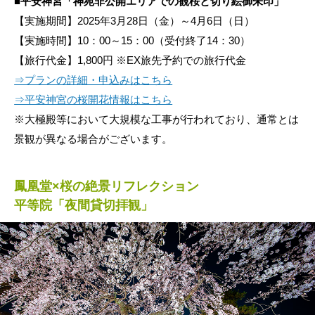
■平安神宮「神苑非公開エリアでの観桜と切り絵御朱印」
【実施期間】2025年3月28日（金）～4月6日（日）
【実施時間】10：00～15：00（受付終了14：30）
【旅行代金】1,800円 ※EX旅先予約での旅行代金
⇒プランの詳細・申込みはこちら
⇒平安神宮の桜開花情報はこちら
※大極殿等において大規模な工事が行われており、通常とは
景観が異なる場合がございます。
鳳凰堂×桜の絶景リフレクション
平等院「夜間貸切拝観」