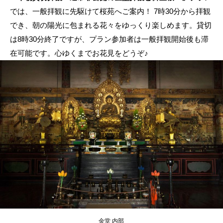
では、一般拝観に先駆けて桜苑へご案内！ 7時30分から拝観
でき、朝の陽光に包まれる花々をゆっくり楽しめます。貸切
は8時30分終了ですが、プラン参加者は一般拝観開始後も滞
在可能です。心ゆくまでお花見をどうぞ♪
金堂 内部