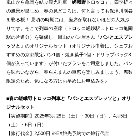
嵐山から亀岡を結ぶ観光列車
「嵯峨野トロッコ」
。四季折々
の風景が楽しめ、春の見どころは、何と言っても保津川渓谷
を彩る桜！ 見頃の時期には、座席が取れないほどの人気ぶ
りです。そこで列車の座席（トロッコ嵯峨駅→トロッコ亀岡
駅の片道分）を確保し、嵐山のパン屋さん
「パンとエスプレ
ッソと」
のオリジナルセット（オリジナル巾着に、シェフお
すすめの京都限定パン1個・焼き菓子1個・ドリップバッグ3
個が入っています）が付いたプランをご用意しました。パン
を味わいながら、春らんまんの車窓を楽しみましょう。席数
限定のため、気になる方はお早めにお申込みを♪
■春の嵯峨野トロッコ列車と『パンとエスプレッソと』オリ
ジナルセット
【実施期間】2025年3月29日（土）・30日（日）、4月5日
（土）・6日（日）
【旅行代金】2,500円 ※EX旅先予約での旅行代金