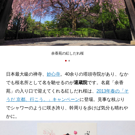
余香苑の紅しだれ桜
日本最大級の禅寺、
妙心寺
。40余りの塔頭寺院があり、なか
でも桜名所として名を馳せるのが
退蔵院
です。名庭「余香
苑」の入り口で迎えてくれる紅しだれ桜は、
2013年春の「そ
うだ 京都、行こう。」キャンペーン
に登場。見事な枝ぶり
でシャワーのように咲き誇り、幹周りを歩けば気分も晴れや
かに。