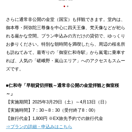
さらに通常非公開の金堂（国宝）も拝観できます。堂内は、
御本尊・阿弥陀三尊像を中心に四天王像、梵天像などが祀ら
れる厳かな空間。プラン申込みの方だけの貸切で、ゆっくり
お参りください。特別な朝時間を満喫したら、周辺の桜名所
も訪ねてみて。最寄りの「御室仁和寺駅」から嵐電に乗車す
れば、人気の「嵯峨野・嵐山エリア」へのアクセスもスムー
ズです。
■仁和寺「早朝貸切拝観～通常非公開の金堂拝観と御室桜
～」
【実施期間】2025年3月29日（土）～4月13日（日）
【実施時間】7：30～8：30（受付終了8：00）
【旅行代金】1,800円 ※EX旅先予約での旅行代金
⇒プランの詳細・申込みはこちら