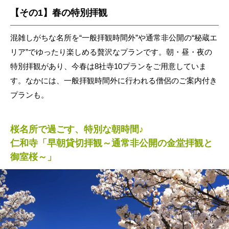
【その1】春の特別拝観
混雑しがちな名所を“一般拝観時間外”や通常非公開の“秘蔵エ
リア”でゆったり楽しめる贅沢なプランです。朝・昼・夜の
特別拝観があり、今春は8社寺10プランをご用意していま
す。なかには、一般拝観時間外に行われる僧侶のご案内付き
プランも。
桜名所で過ごす、特別な朝時間♪
仁和寺「早朝貸切拝観～通常非公開の金堂拝観と
御室桜～」