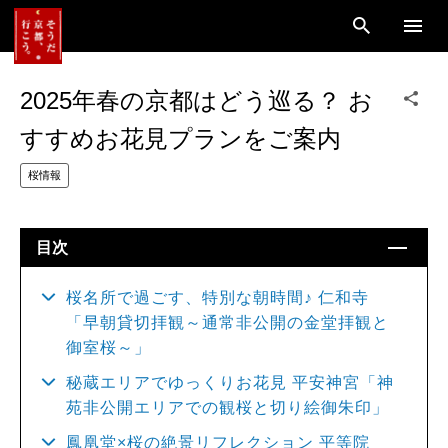
2025年春の京都はどう巡る？ お
すすめお花見プランをご案内
桜情報
目次
桜名所で過ごす、特別な朝時間♪ 仁和寺
「早朝貸切拝観～通常非公開の金堂拝観と
御室桜～」
秘蔵エリアでゆっくりお花見 平安神宮「神
苑非公開エリアでの観桜と切り絵御朱印」
鳳凰堂×桜の絶景リフレクション 平等院