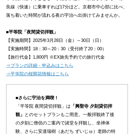
良線（快速）に乗車すれば17分ほど。京都市中心部に比べ、
落ち着いた時間が流れる夜の宇治へ出掛けてみませんか。
■平等院「夜間貸切拝観」
【実施期間】2025年3月28日（金）～30日（日）
【実施時間】18：30～20：30（受付終了20：00）
【旅行代金】1,800円 ※EX旅先予約での旅行代金
⇒プランの詳細・申込みはこちら
⇒平等院の桜開花情報はこちら
■さらに宇治を満喫！
「平等院 夜間貸切拝観」は
「興聖寺 夕刻貸切拝
観」
とのセットプランもご用意。一般拝観終了後
の夕刻に僧侶のご案内で諸堂を拝観し、坐禅体
験、さらに安達瑞樹（あだち ずいじゅ）老師の特