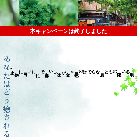
本キャンペーンは終了しました
あなたはどう癒される？
。
で
ならではの
や
が
しい
のもと
るい
しい
に
止
夏
景
色
文
化
楽
京
都
明
太
陽
忙
日
々
小
休