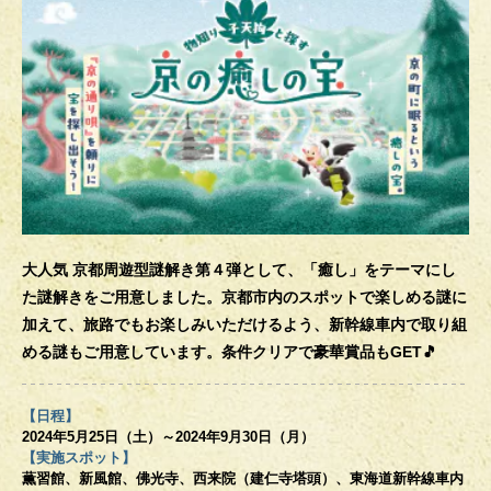
大人気 京都周遊型謎解き第４弾として、「癒し」をテーマにし
た謎解きをご用意しました。
京都市内のスポットで楽しめる謎に
加えて、旅路でもお楽しみいただけるよう、
新幹線車内で取り組
める謎もご用意しています。条件クリアで豪華賞品もGET🎵
【日程】
2024年5月25日（土）～2024年9月30日（月）
【実施スポット】
薫習館、新風館、佛光寺、西来院（建仁寺塔頭）、東海道新幹線車内