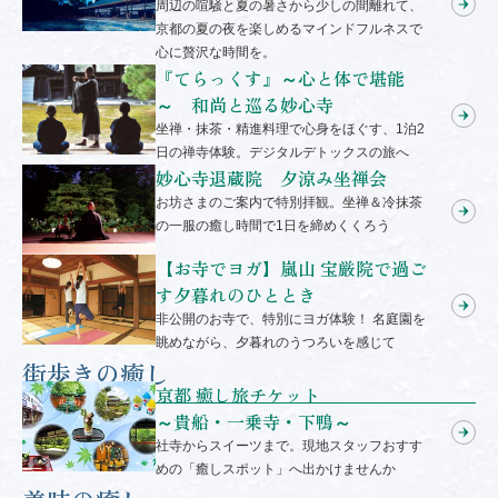
周辺の喧騒と夏の暑さから少しの間離れて、
京都の夏の夜を楽しめるマインドフルネスで
心に贅沢な時間を。
『てらっくす』～心と体で堪能
～ 和尚と巡る妙心寺
坐禅・抹茶・精進料理で心身をほぐす、1泊2
日の禅寺体験。デジタルデトックスの旅へ
妙心寺退蔵院 夕涼み坐禅会
お坊さまのご案内で特別拝観。坐禅＆冷抹茶
の一服の癒し時間で1日を締めくくろう
【お寺でヨガ】嵐山 宝厳院で過ご
す夕暮れのひととき
非公開のお寺で、特別にヨガ体験！ 名庭園を
眺めながら、夕暮れのうつろいを感じて
街歩きの癒し
京都 癒し旅チケット
～貴船・一乗寺・下鴨～
社寺からスイーツまで。現地スタッフおすす
めの「癒しスポット」へ出かけませんか