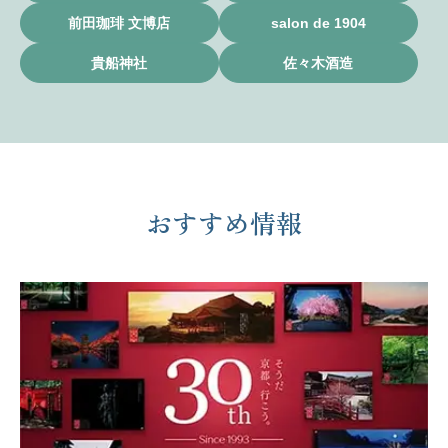
前田珈琲 文博店
salon de 1904
貴船神社
佐々木酒造
おすすめ情報