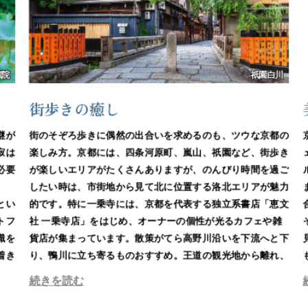
祇園白川
街歩きの癒し
美
街のそぞろ歩きに偶然の出合いを求めるのも、ツウな京都の
京都
楽しみ方。京都には、四条河原町、嵐山、祇園など、街歩き
ェや
が楽しいエリアがたくさんありますが、のんびり時間を過ご
ルで
したい時は、市街地から見て北に位置する洛北エリアが魅力
ます
的です。特に一乗寺には、京都を代表する独立系書店「恵文
合い
社 一乗寺店」をはじめ、オーナーの個性が光るカフェや雑
そし
貨店が集まっています。散策がてら高野川沿いを下流へと下
見た
り、鴨川に立ち寄るものおすすめ。王道の観光地から離れ、
もし
京都人の日常を感じることができます。
的な
続きを読む
続
京都は街のサイズがコンパクトであるがゆえ、目的地へのア
くあ
クセスは、混雑するバスや電車を使うより歩いた方が早くて
して