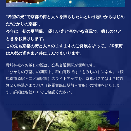
“希望の光”で京都の街と人々を照らしたいという思いからはじめ
た“ひかりの京都”。
今年は、初の夏開催。 優しい光と涼やかな夜風で、癒しのひと
ときをお届けします。
この先も京都の街と人々のますますのご発展を祈って。 JR東海
は京都の皆さまと共に歩んでまいります。
貴船神社へお越しの際は、公共交通機関が便利です。
「ひかりの京都」の期間中、叡山電鉄では「もみじのトンネル」（鞍
馬線市原駅～二ノ瀬駅間）のライトアップを、京都バスでは１７時以
降２０時過ぎまでバス（叡電貴船口駅前～貴船）の増便をいたしま
す。詳細は各社ＨＰでご確認ください。