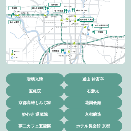
花園会館
妙心寺 退蔵院
宝厳院
salon de 1904
佐々木酒造
前田珈琲 文博店
嵐山 祐斎亭
ホテル長楽館 京
都
五龍閣
京都醸造
瑠璃光院
嵐山 祐斎亭
宝厳院
右源太
京都高雄もみぢ家
花園会館
妙心寺 退蔵院
京都醸造
夢二カフェ五龍閣
ホテル長楽館 京都