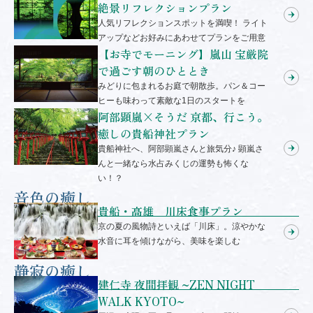
絶景リフレクションプラン
人気リフレクションスポットを満喫！ ライト
アップなどお好みにあわせてプランをご用意
【お寺でモーニング】嵐山 宝厳院
で過ごす朝のひととき
みどりに包まれるお庭で朝散歩。パン＆コー
ヒーも味わって素敵な1日のスタートを
阿部顕嵐×そうだ 京都、行こう。
癒しの貴船神社プラン
貴船神社へ、阿部顕嵐さんと旅気分♪ 顕嵐さ
んと一緒なら水占みくじの運勢も怖くな
い！？
音色の癒し
貴船・高雄 川床食事プラン
京の夏の風物詩といえば「川床」。涼やかな
水音に耳を傾けながら、美味を楽しむ
静寂の癒し
建仁寺 夜間拝観 ~ZEN NIGHT
WALK KYOTO~