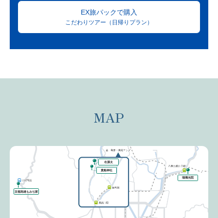
EX旅パックで購入
こだわりツアー（日帰りプラン）
MAP
右源太
貴船神社
瑠璃光院
京都高雄もみぢ家