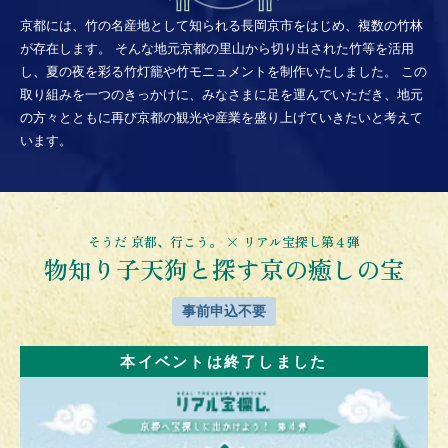
京都には、竹の名産地として知られる長岡京市をはじめ、複数の竹林
が存在します。 そんな地元京都の里山から切り出された竹等を活用
し、夏の夜を彩る竹灯籠や竹モニュメントを制作いたしました。 この
取り組みを一つのきっかけに、みなさまに足を運んでいただき、地元
の方々とともに再び京都の観光や産業を盛り上げていきたいと考えて
います。
そうだ 京都、行こう。 × リアル宝探し第４弾
物知り子天狗と探す
京の癒しの宝
事前申込不要
本イベントは終了しました