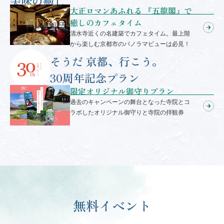
美味の癒し
大正ロマンあふれる 『五龍閣』で
癒しのカフェタイム
清水寺近くの名建築でカフェタイム。最上階
から楽しむ京都市のパノラマビューは必見！
そうだ 京都、行こう。
30周年記念プラン
限定オリジナル御守りプラン
過去のキャンペーンの舞台となった寺院とコ
ラボしたオリジナル御守りと寺院の拝観券
無料イベント