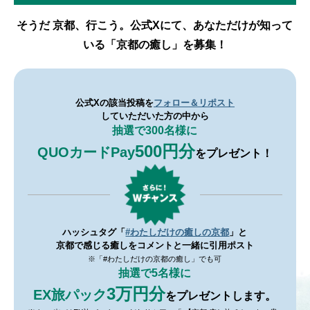
そうだ 京都、行こう。公式Xにて、あなただけが知って
いる「京都の癒し」を募集！
公式Xの該当投稿を
フォロー＆リポスト
していただいた方の中から
抽選で300名様に
500円分
QUOカードPay
を
プレゼント！
ハッシュタグ「
#わたしだけの癒しの京都
」と
京都で感じる癒しをコメントと一緒に引用ポスト
※「#わたしだけの京都の癒し」でも可
抽選で5名様に
3万円分
EX旅パック
を
プレゼントします。