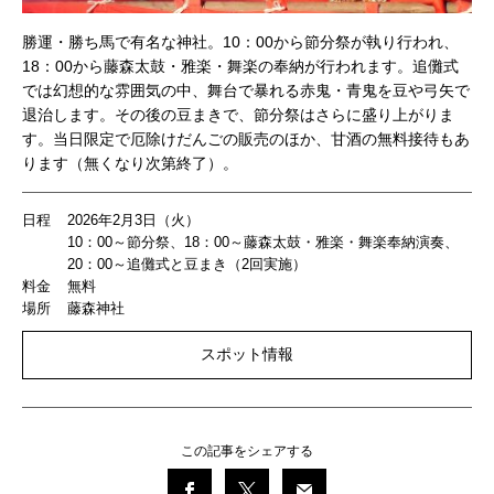
勝運・勝ち馬で有名な神社。10：00から節分祭が執り行われ、
18：00から藤森太鼓・雅楽・舞楽の奉納が行われます。追儺式
では幻想的な雰囲気の中、舞台で暴れる赤鬼・青鬼を豆や弓矢で
退治します。その後の豆まきで、節分祭はさらに盛り上がりま
す。当日限定で厄除けだんごの販売のほか、甘酒の無料接待もあ
ります（無くなり次第終了）。
日程
2026年2月3日（火）
10：00～節分祭、18：00～藤森太鼓・雅楽・舞楽奉納演奏、
20：00～追儺式と豆まき（2回実施）
料金
無料
場所
藤森神社
スポット情報
この記事をシェアする