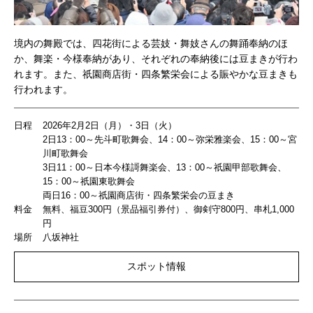
境内の舞殿では、四花街による芸妓・舞妓さんの舞踊奉納のほ
か、舞楽・今様奉納があり、それぞれの奉納後には豆まきが行わ
れます。また、祇園商店街・四条繁栄会による賑やかな豆まきも
行われます。
日程
2026年2月2日（月）・3日（火）
2日13：00～先斗町歌舞会、14：00～弥栄雅楽会、15：00～宮
川町歌舞会
3日11：00～日本今様謌舞楽会、13：00～祇園甲部歌舞会、
15：00～祇園東歌舞会
両日16：00～祇園商店街・四条繁栄会の豆まき
料金
無料、福豆300円（景品福引券付）、御剣守800円、串札1,000
円
場所
八坂神社
スポット情報