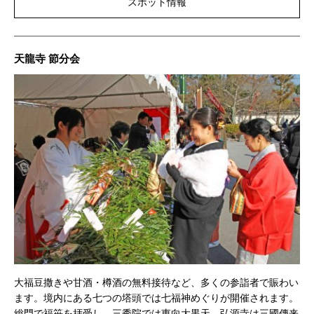
スポット情報
天龍寺 節分会
大福豆撒きや甘酒・樽酒の無料接待など、多くの参詣者で賑わい
ます。境内にある七つの塔頭では七福神めぐりが開催されます。
総門で福笹を拝受し、三秀院では東向大黒天、弘源寺は三國傳来