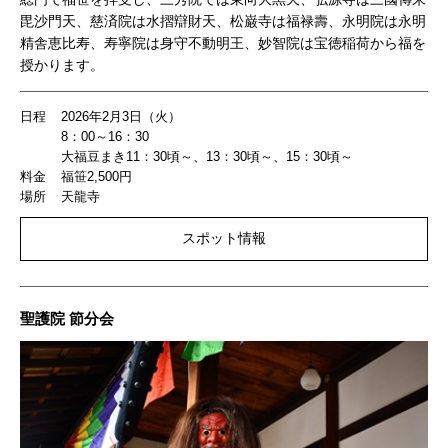
毘沙門天、慈済院は水摺辯財天、松巌寺は福禄壽、永明院は永明
精舎恵比寿、寿寧院は身守不動明王、妙智院は宝徳稲荷から福を
授かります。
日程
2026年2月3日（火）
8：00～16：30
大福豆まき11：30頃～、13：30頃～、15：30頃～
料金
福笹2,500円
場所
天龍寺
スポット情報
聖護院 節分会