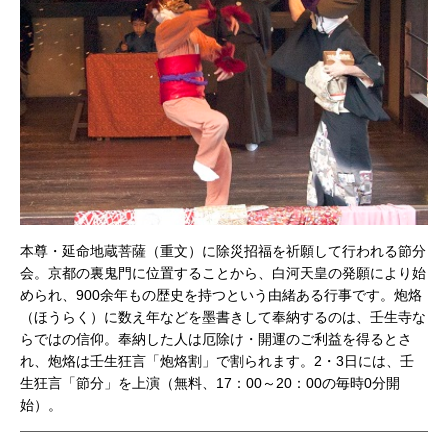
本尊・延命地蔵菩薩（重文）に除災招福を祈願して行われる節分
会。京都の裏鬼門に位置することから、白河天皇の発願により始
められ、900余年もの歴史を持つという由緒ある行事です。炮烙
（ほうらく）に数え年などを墨書きして奉納するのは、壬生寺な
らではの信仰。奉納した人は厄除け・開運のご利益を得るとさ
れ、炮烙は壬生狂言「炮烙割」で割られます。2・3日には、壬
生狂言「節分」を上演（無料、17：00～20：00の毎時0分開
始）。