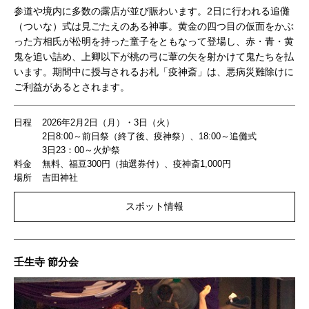
参道や境内に多数の露店が並び賑わいます。2日に行われる追儺
（ついな）式は見ごたえのある神事。黄金の四つ目の仮面をかぶ
った方相氏が松明を持った童子をともなって登場し、赤・青・黄
鬼を追い詰め、上卿以下が桃の弓に葦の矢を射かけて鬼たちを払
います。期間中に授与されるお札「疫神斎」は、悪病災難除けに
ご利益があるとされます。
日程
2026年2月2日（月）・3日（火）
2日8:00～前日祭（終了後、疫神祭）、18:00～追儺式
3日23：00～火炉祭
料金
無料、福豆300円（抽選券付）、疫神斎1,000円
場所
吉田神社
スポット情報
壬生寺 節分会