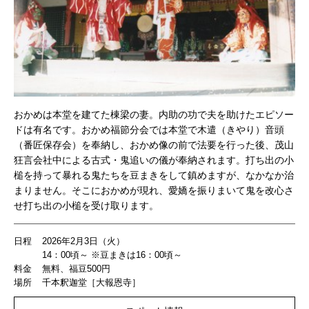
おかめは本堂を建てた棟梁の妻。内助の功で夫を助けたエピソー
ドは有名です。おかめ福節分会では本堂で木遣（きやり）音頭
（番匠保存会）を奉納し、おかめ像の前で法要を行った後、茂山
狂言会社中による古式・鬼追いの儀が奉納されます。打ち出の小
槌を持って暴れる鬼たちを豆まきをして鎮めますが、なかなか治
まりません。そこにおかめが現れ、愛嬌を振りまいて鬼を改心さ
せ打ち出の小槌を受け取ります。
日程
2026年2月3日（火）
14：00頃～ ※豆まきは16：00頃～
料金
無料、福豆500円
場所
千本釈迦堂［大報恩寺］