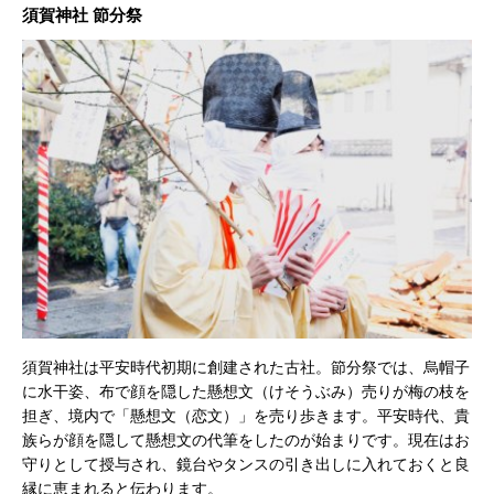
須賀神社 節分祭
須賀神社は平安時代初期に創建された古社。節分祭では、烏帽子
に水干姿、布で顔を隠した懸想文（けそうぶみ）売りが梅の枝を
担ぎ、境内で「懸想文（恋文）」を売り歩きます。平安時代、貴
族らが顔を隠して懸想文の代筆をしたのが始まりです。現在はお
守りとして授与され、鏡台やタンスの引き出しに入れておくと良
縁に恵まれると伝わります。