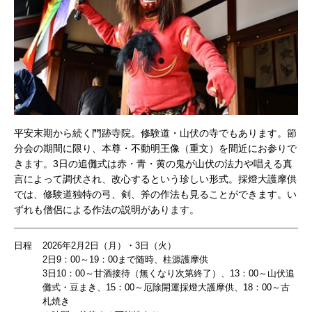
平安末期から続く門跡寺院。修験道・山伏の寺でもあります。節
分会の期間に限り、本尊・不動明王像（重文）を間近にお参りで
きます。3日の追儺式は赤・青・黄の鬼が山伏の法力や唱える真
言によって調伏され、改心するという珍しい形式。採燈大護摩供
では、修験道独特の弓、剣、斧の作法も見ることができます。い
ずれも僧侶による作法の説明があります。
日程
2026年2月2日（月）・3日（火）
2日9：00～19：00まで随時、柱源護摩供
3日10：00～甘酒接待（無くなり次第終了）、13：00～山伏追
儺式・豆まき、15：00～厄除開運採燈大護摩供、18：00～古
札焼き