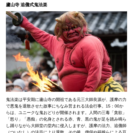
廬山寺 追儺式鬼法楽
鬼法楽は平安期に廬山寺の開祖である元三大師良源が、護摩の力
で悪鬼を退散させた故事にちなみ営まれる法会行事。15：00か
らは、ユニークな鬼おどりが開催されます。人間の三毒「貪欲」
「怒り」「愚痴」の化身とされる赤、青、黒の鬼が足を踏み鳴ら
し踊りながら大師堂の堂内に侵入しますが、護摩の法力、追儺師
（ついなし）の法弓により退散。その後、僧侶や福娘らによる豆