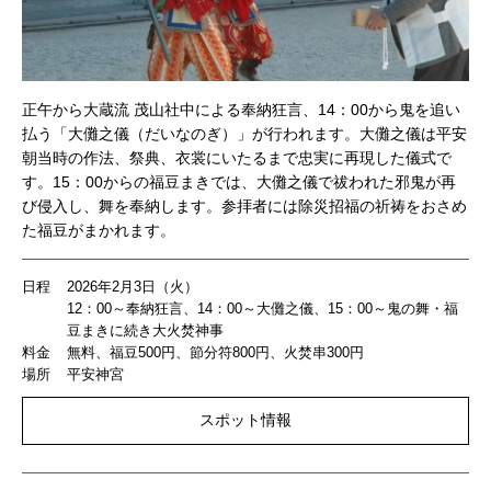
正午から大蔵流 茂山社中による奉納狂言、14：00から鬼を追い
払う「大儺之儀（だいなのぎ）」が行われます。大儺之儀は平安
朝当時の作法、祭典、衣裳にいたるまで忠実に再現した儀式で
す。15：00からの福豆まきでは、大儺之儀で祓われた邪鬼が再
び侵入し、舞を奉納します。参拝者には除災招福の祈祷をおさめ
た福豆がまかれます。
日程
2026年2月3日（火）
12：00～奉納狂言、14：00～大儺之儀、15：00～鬼の舞・福
豆まきに続き大火焚神事
料金
無料、福豆500円、節分符800円、火焚串300円
場所
平安神宮
スポット情報