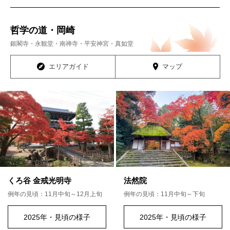
哲学の道・岡崎
銀閣寺・永観堂・南禅寺・平安神宮・真如堂
エリアガイド
マップ
くろ谷 金戒光明寺
法然院
例年の見頃：11月中旬～12月上旬
例年の見頃：11月中旬～下旬
2025年・見頃の様子
2025年・見頃の様子