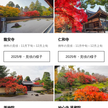
龍安寺
仁和寺
例年の見頃：11月下旬～12月上旬
例年の見頃：11月中旬～12月上旬
2025年・見頃の様子
2025年・見頃の様子
等持院
妙心寺 退蔵院