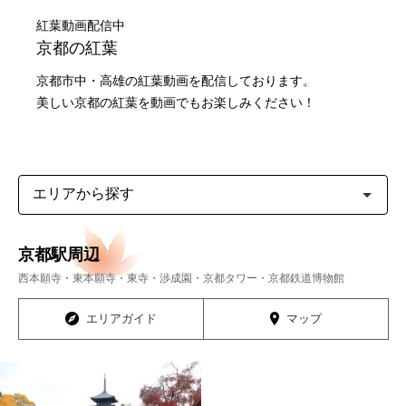
紅葉動画配信中
京都の紅葉
京都市中・高雄の紅葉動画を配信しております。
美しい京都の紅葉を動画でもお楽しみください！
エ
リ
ア
か
ら
京都駅周辺
探
す
西本願寺・東本願寺・東寺・渉成園・京都タワー・京都鉄道博物館
エリアガイド
マップ