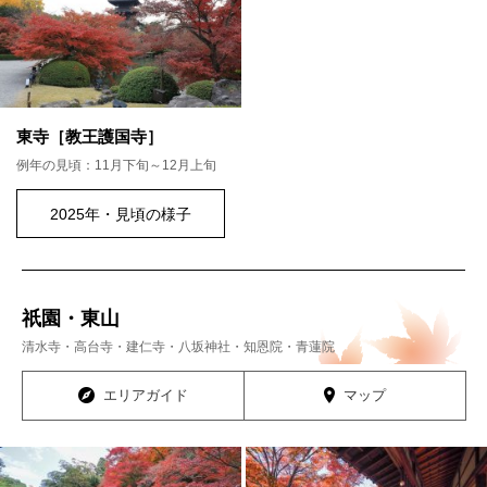
東寺［教王護国寺］
例年の見頃：11月下旬～12月上旬
2025年・見頃の様子
祇園・東山
清水寺・高台寺・建仁寺・八坂神社・知恩院・青蓮院
エリアガイド
マップ