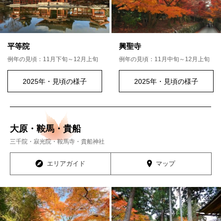
平等院
興聖寺
例年の見頃：11月下旬～12月上旬
例年の見頃：11月中旬～12月上旬
2025年・見頃の様子
2025年・見頃の様子
大原・鞍馬・貴船
三千院・寂光院・鞍馬寺・貴船神社
エリアガイド
マップ