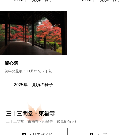
隨心院
例年の見頃：11月中旬～下旬
2025年・見頃の様子
三十三間堂・東福寺
三十三間堂・東福寺・泉涌寺・伏見稲荷大社
エリアガイド
マップ