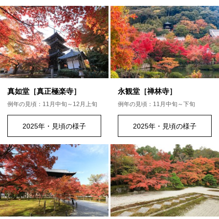
真如堂［真正極楽寺］
永観堂［禅林寺］
例年の見頃：11月中旬～12月上旬
例年の見頃：11月中旬～下旬
2025年・見頃の様子
2025年・見頃の様子