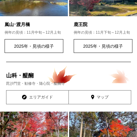
嵐山･渡月橋
鹿王院
例年の見頃：11月中旬～12月上旬
例年の見頃：11月下旬～12月上旬
2025年・見頃の様子
2025年・見頃の様子
山科・醍醐
毘沙門堂・勧修寺・隨心院・醍醐寺
エリアガイド
マップ