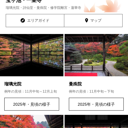
宝ヶ池・一乗寺
瑠璃光院・詩仙堂・曼殊院・修学院離宮・蓮華寺
エリアガイド
マップ
瑠璃光院
曼殊院
例年の見頃：11月中旬～12月上旬
例年の見頃：11月中旬～下旬
2025年・見頃の様子
2025年・見頃の様子