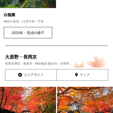
白龍園
例年の見頃：11月中旬～下旬
2025年・見頃の様子
大原野・長岡京
長岡天満宮・善峯寺・柳谷観音 楊谷寺・光明寺
エリアガイド
マップ