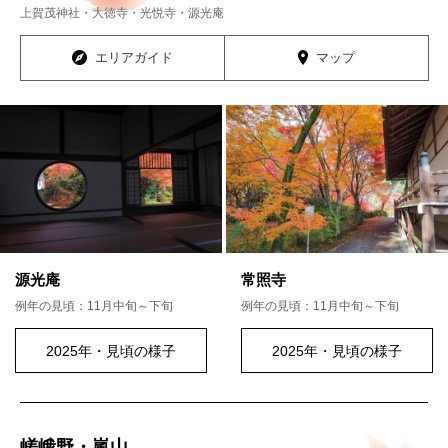
上賀茂神社・大徳寺・光悦寺・源光庵
エリアガイド
マップ
源光庵
常照寺
例年の見頃：11月中旬～下旬
例年の見頃：11月中旬～下旬
2025年・見頃の様子
2025年・見頃の様子
嵯峨野・嵐山