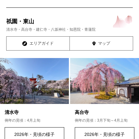
祇園・東山
清水寺・高台寺・建仁寺・八坂神社・知恩院・青蓮院
エリアガイド
マップ
清水寺
高台寺
例年の見頃：4月上旬
例年の見頃：3月下旬～4月上旬
2026年・見頃の様子
2026年・見頃の様子