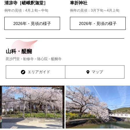
清凉寺［嵯峨釈迦堂］
車折神社
例年の見頃：4月上旬～中旬
例年の見頃：3月下旬～4月上旬
2026年・見頃の様子
2026年・見頃の様子
山科・醍醐
毘沙門堂・勧修寺・隨心院・醍醐寺
エリアガイド
マップ