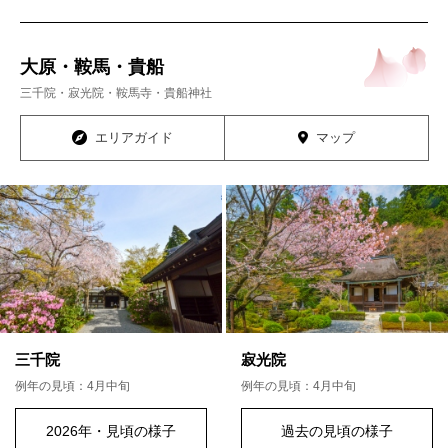
大原・鞍馬・貴船
三千院・寂光院・鞍馬寺・貴船神社
エリアガイド
マップ
三千院
寂光院
例年の見頃：4月中旬
例年の見頃：4月中旬
2026年・見頃の様子
過去の見頃の様子