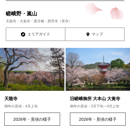
嵯峨野・嵐山
天龍寺・大覚寺・渡月橋・西芳寺（苔寺）
エリアガイド
マップ
天龍寺
旧嵯峨御所 大本山 大覚寺
例年の見頃：4月上旬
例年の見頃：3月下旬～4月上旬
2026年・見頃の様子
2026年・見頃の様子