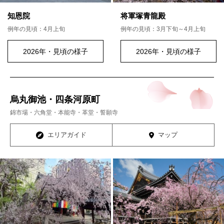
知恩院
将軍塚青龍殿
例年の見頃：4月上旬
例年の見頃：3月下旬～4月上旬
2026年・見頃の様子
2026年・見頃の様子
烏丸御池・四条河原町
錦市場・六角堂・本能寺・革堂・誓願寺
エリアガイド
マップ