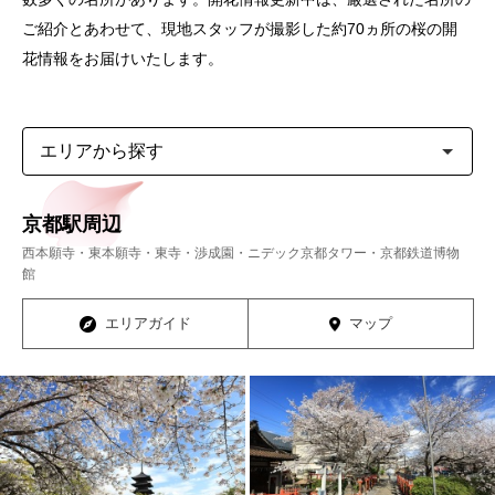
ご紹介とあわせて、現地スタッフが撮影した約70ヵ所の桜の開
花情報をお届けいたします。
エ
リ
ア
か
ら
京都駅周辺
探
す
西本願寺・東本願寺・東寺・渉成園・ニデック京都タワー・京都鉄道博物
館
エリアガイド
マップ