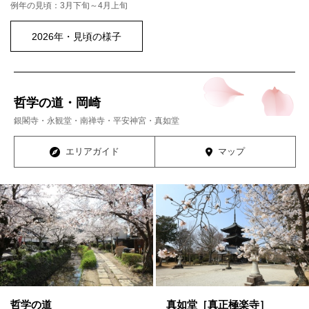
例年の見頃：3月下旬～4月上旬
2026年・見頃の様子
哲学の道・岡崎
銀閣寺・永観堂・南禅寺・平安神宮・真如堂
エリアガイド
マップ
哲学の道
真如堂［真正極楽寺］