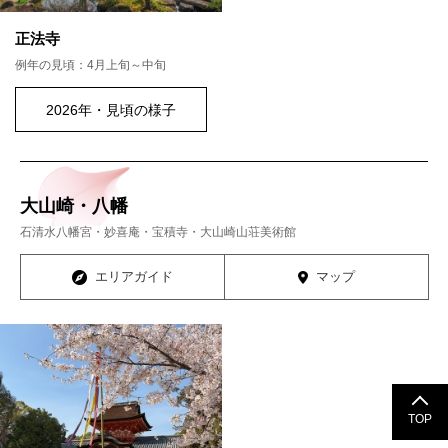
正法寺
例年の見頃：4月上旬～中旬
2026年・見頃の様子
大山崎・八幡
石清水八幡宮・妙喜庵・宝積寺・大山崎山荘美術館
エリアガイド
マップ
TOP