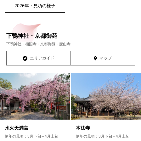
2026年・見頃の様子
下鴨神社・京都御苑
下鴨神社・相国寺・京都御苑・廬山寺
エリアガイド
マップ
水火天満宮
本法寺
例年の見頃：3月下旬～4月上旬
例年の見頃：3月下旬～4月上旬