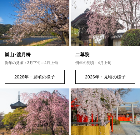
嵐山･渡月橋
二尊院
例年の見頃：3月下旬～4月上旬
例年の見頃：4月上旬
2026年・見頃の様子
2026年・見頃の様子