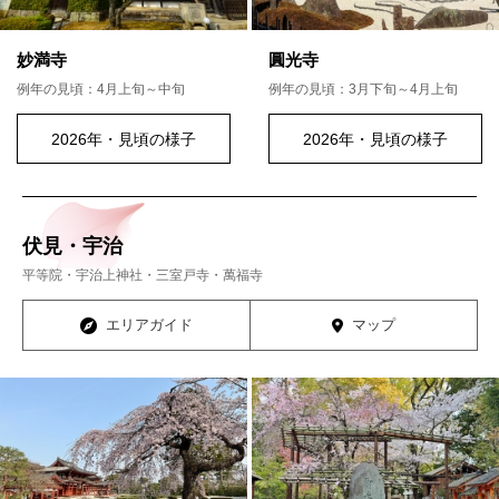
妙満寺
圓光寺
例年の見頃：4月上旬～中旬
例年の見頃：3月下旬～4月上旬
2026年・見頃の様子
2026年・見頃の様子
伏見・宇治
平等院・宇治上神社・三室戸寺・萬福寺
エリアガイド
マップ