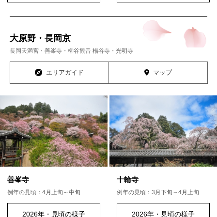
大原野・長岡京
長岡天満宮・善峯寺・柳谷観音 楊谷寺・光明寺
エリアガイド
マップ
善峯寺
十輪寺
例年の見頃：4月上旬～中旬
例年の見頃：3月下旬～4月上旬
2026年・見頃の様子
2026年・見頃の様子