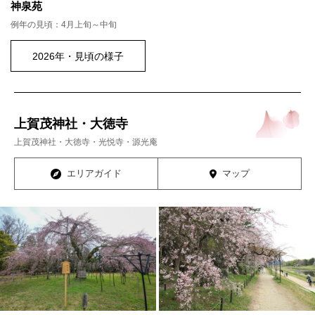
神泉苑
例年の見頃：4月上旬～中旬
2026年・見頃の様子
上賀茂神社・大徳寺
上賀茂神社・大徳寺・光悦寺・源光庵
エリアガイド
マップ